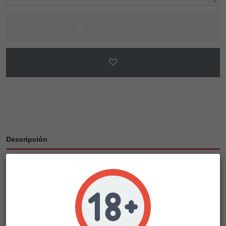
Añadir al carrito
Descripción
Detalles del producto
La Critical Mass es muy fácil de cultivar y se recomienda
tanto para principiantes como para cultivadores
comerciales. El padre de este híbrido es la famosa Bubba
Kush con sangre estadounidense que marcó un nuevo