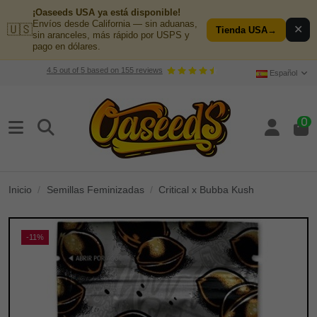
¡Oaseeds USA ya está disponible!
Envíos desde California — sin aduanas,
🇺🇸
✕
Tienda USA
→
sin aranceles, más rápido por USPS y
pago en dólares.
4.5
out of
5
based on
155
reviews
Español
0
Inicio
Semillas Feminizadas
Critical x Bubba Kush
-11%