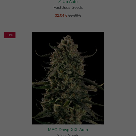
Z-Up Auto
FastBuds Seeds
36,00 €
32,04 €
-11%
MAC Dawg XXL Auto
Silent Seeds