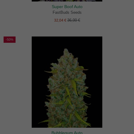
Super Boof Auto
FastBuds Seeds
36,00 €
32,04 €
-50%
Bubblegum Auto