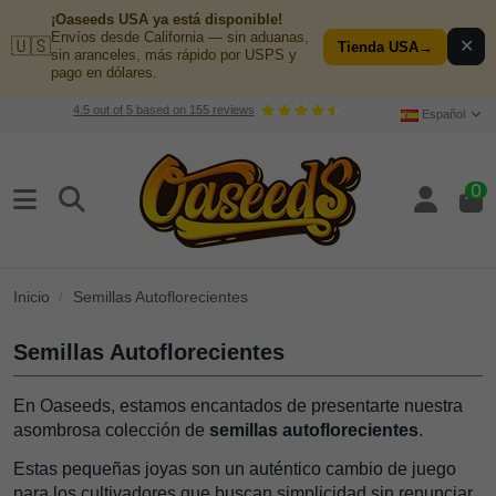
¡Oaseeds USA ya está disponible!
Envíos desde California — sin aduanas,
🇺🇸
✕
Tienda USA
→
sin aranceles, más rápido por USPS y
pago en dólares.
4.5
out of
5
based on
155
reviews
Español
0
Inicio
Semillas Autoflorecientes
Semillas Autoflorecientes
En Oaseeds, estamos encantados de presentarte nuestra
asombrosa colección de
semillas autoflorecientes
.
Estas pequeñas joyas son un auténtico cambio de juego
para los cultivadores que buscan simplicidad sin renunciar