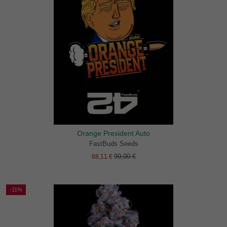
Orange President Auto
FastBuds Seeds
99,00 €
88,11 €
-11%