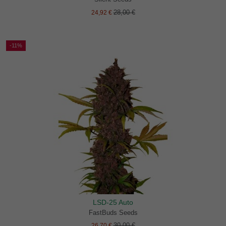
28,00 €
24,92 €
-11%
LSD-25 Auto
FastBuds Seeds
30,00 €
26,70 €