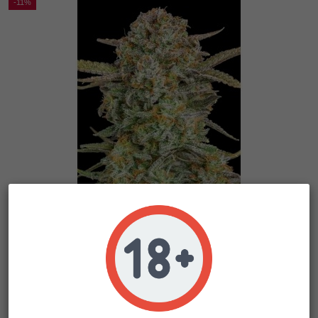
-11%
Auto Bruce Banner XXL
Advanced Seeds
24,50 €
21,81 €
-11%