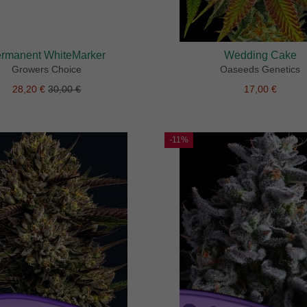
rmanent WhiteMarker
Wedding Cake
Growers Choice
Oaseeds Genetics
28,20 €
30,00 €
17,00 €
-11%