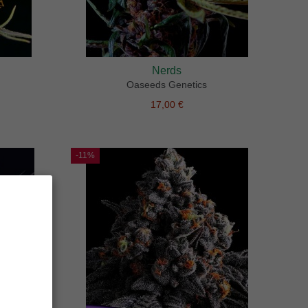
Nerds
Oaseeds Genetics
17,00 €
-11%