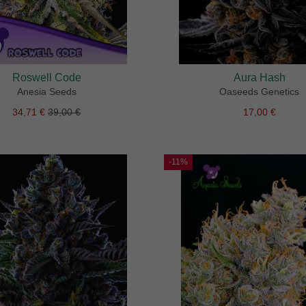
Roswell Code
Aura Hash
Anesia Seeds
Oaseeds Genetics
34,71 €
39,00 €
17,00 €
-11%