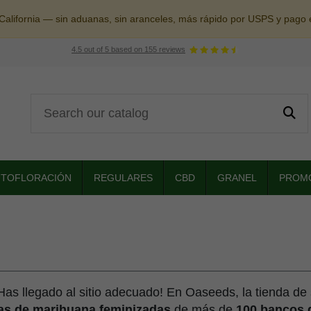
alifornia — sin aduanas, sin aranceles, más rápido por USPS y pago 
4.5
out of
5
based on
155
reviews
UTOFLORACIÓN
REGULARES
CBD
GRANEL
PROM
Has llegado al sitio adecuado! En Oaseeds, la tienda d
as de marihuana feminizadas
de más de
100 bancos 