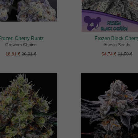
Frozen Cherry Runtz
Frozen Black Cherr
Growers Choice
Anesia Seeds
18,81 €
20,01 €
54,74 €
61,50 €