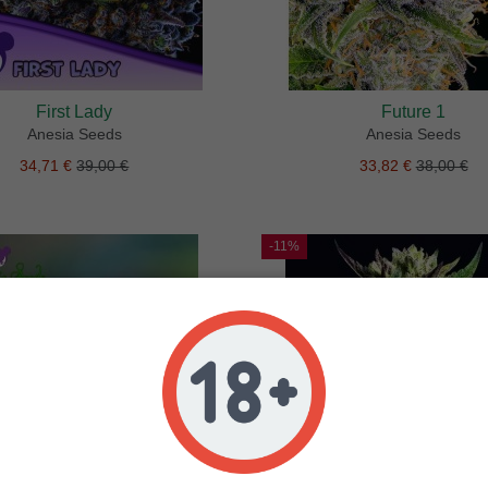
First Lady
Future 1
Anesia Seeds
Anesia Seeds
34,71 €
39,00 €
33,82 €
38,00 €
-11%