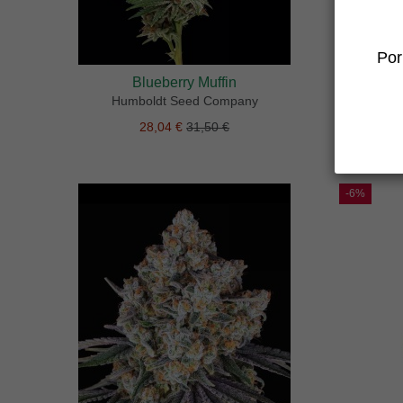
Por
Blueberry Muffin
Humboldt Seed Company
28,04 €
31,50 €
-6%