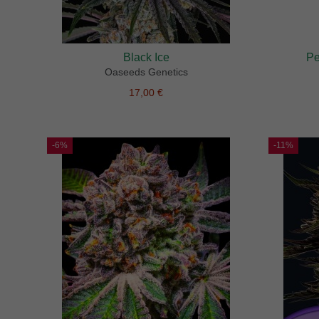
Black Ice
Pe
Oaseeds Genetics
17,00 €
-6%
-11%