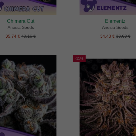
Chimera Cut
Elementz
Anesia Seeds
Anesia Seeds
35,74 €
40,16 €
34,43 €
38,68 €
-11%