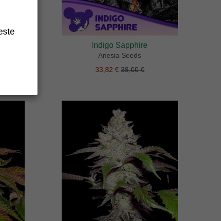
este
Indigo Sapphire
Anesia Seeds
33,82 €
38,00 €