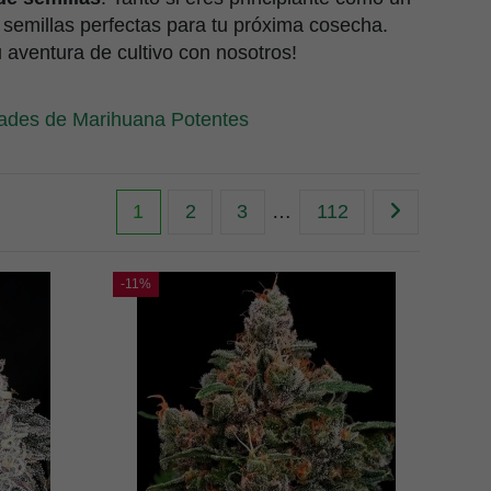
s semillas perfectas para tu próxima cosecha.
 aventura de cultivo con nosotros!
ades de Marihuana Potentes
1
2
3
…
112
-11%