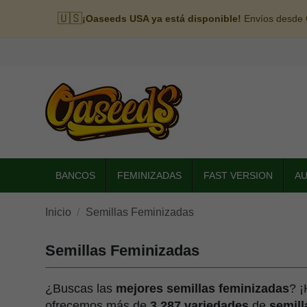
🇺🇸
¡Oaseeds USA ya está disponible!
Envíos desde C
BANCOS
FEMINIZADAS
FAST VERSION
A
Inicio
Semillas Feminizadas
Semillas Feminizadas
¿Buscas las
mejores semillas feminizadas
? ¡
ofrecemos más de
3.287 variedades
de
semill