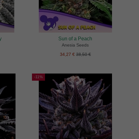
y
Sun of a Peach
Anesia Seeds
34,27 €
38,50 €
-11%