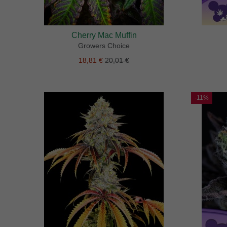
Cherry Mac Muffin
Growers Choice
18,81 €
20,01 €
-11%