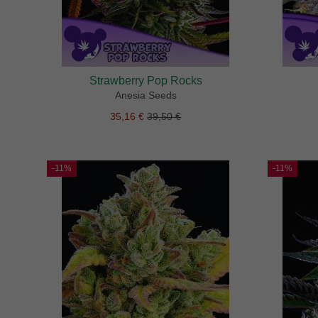
Strawberry Pop Rocks
Anesia Seeds
35,16 €
39,50 €
-11%
-11%