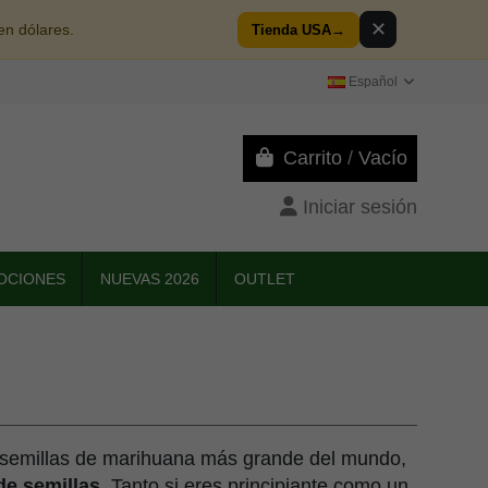
✕
en dólares.
Tienda USA
→
Español
Carrito
/
Vacío
Iniciar sesión
OCIONES
NUEVAS 2026
OUTLET
e semillas de marihuana más grande del mundo,
de semillas
. Tanto si eres principiante como un