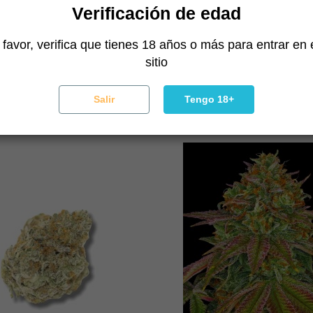
Verificación de edad
 favor, verifica que tienes 18 años o más para entrar en 
sitio
Panama Red
Wham Boom
Anesia Seeds
Anesia Seeds
30,26 €
34,00 €
33,82 €
38,00 €
Salir
Tengo 18+