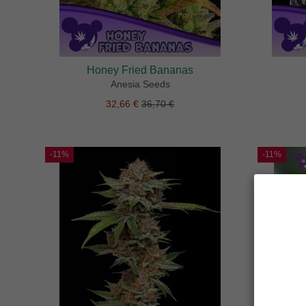
Honey Fried Bananas
Anesia Seeds
32,66 €
36,70 €
-11%
-11%