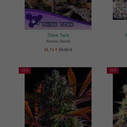
Think Tank
Anesia Seeds
34,71 €
39,00 €
-11%
-11%