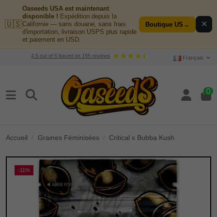
Oaseeds USA est maintenant
disponible !
Expédition depuis la
🇺🇸
✕
Californie — sans douane, sans frais
Boutique US
→
d'importation, livraison USPS plus rapide
et paiement en USD.
4.5
out of
5
based on
155
reviews
Français
0
Accueil
Graines Féminisées
Critical x Bubba Kush
-11%