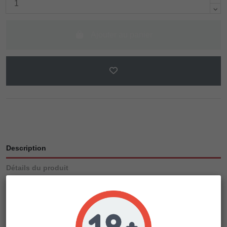
Ajouter au panier
Description
Détails du produit
Critical Mass est très facile à cultiver et est recommandée
pour les débutants ainsi que pour les cultivateurs
commerciaux. Le père de cet hybride est la célèbre Bubba