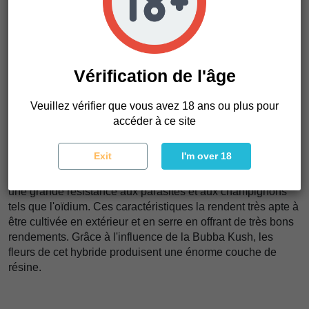
Kush de sang américain qui a établi un nouveau standard il
y a plus de 20 ans, étant le précurseur de la passion
actuelle pour la Kush.
Critical x Bubba Kush, facile à cultiver, résistante aux
Vérification de l'âge
parasites et résine de qualité.
Les fleurs offrent des arômes et des saveurs composés de
Veuillez vérifier que vous avez 18 ans ou plus pour
manière intéressante, la douceur cloisonnante de la Critical
accéder à ce site
Mass fusionnant avec les terpènes de forêt humide, les
notes de terre humide et de mousse héritées de la Bubba
Kush.
Exit
I'm over 18
Ce croisement donne des plantes faciles à cultiver, offrant
une grande résistance aux parasites et aux champignons
tels que l'oïdium. Ces caractéristiques la rendent très apte à
être cultivée en extérieur et en serre en offrant de très bons
rendements. Grâce à l'influence de la Bubba Kush, les
fleurs de cet hybride produisent une énorme couche de
résine.