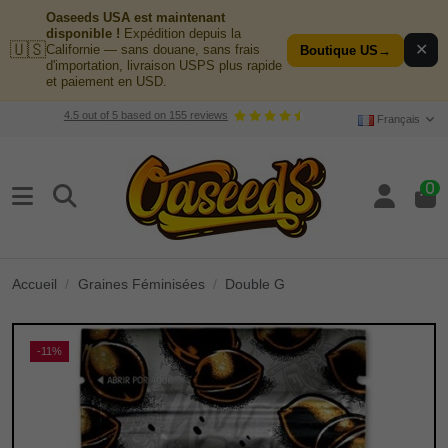
Oaseeds USA est maintenant
disponible !
Expédition depuis la
🇺🇸
✕
Californie — sans douane, sans frais
Boutique US
→
d'importation, livraison USPS plus rapide
et paiement en USD.
4.5
out of
5
based on
155
reviews
Français
0
Accueil
Graines Féminisées
Double G
-11%