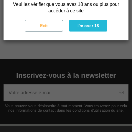
Veuillez vérifier que vous avez 18 ans ou plus pour
La Double G offre une récolte qui dégage un arôme floral et
accéder à ce site
épicé sur un fond doux et terreux. Des arômes et des
saveurs accompagnés d'un effet typiquement Indica avec
Exit
I'm over 18
peu d'influence cérébrale mais une forte relaxation
physique.
Inscrivez-vous à la newsletter
Vous pouvez vous désinscrire à tout moment. Vous trouverez pour cela
nos informations de contact dans les conditions d'utilisation du site.