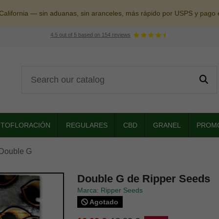
alifornia — sin aduanas, sin aranceles, más rápido por USPS y pago 
4.5
out of
5
based on
154
reviews
UTOFLORACIÓN
REGULARES
CBD
GRANEL
PROM
Double G
Double G de Ripper Seeds
Marca: Ripper Seeds
Agotado