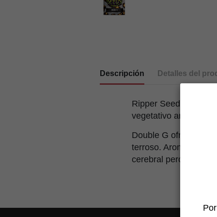
Descripción
Detalles del pro
Ripper Seeds aconseja
vegetativo antes de pa
Double G ofrece una 
terroso. Aromas y sab
cerebral pero con una 
Por