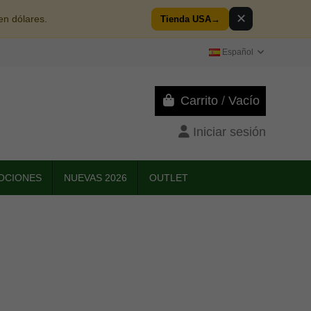
✕
en dólares.
Tienda USA
→
Español
Carrito
/
Vacío
Iniciar sesión
OCIONES
NUEVAS 2026
OUTLET