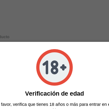
ducto
 para optimizar la producción, proporcionar un buen pe
sar a la fase de floración.
cosecha que emana un aroma floral y especiado sobre u
ores acompañados de un efecto típicamente Indica con 
fuerte relajación física.
Verificación de edad
 favor, verifica que tienes 18 años o más para entrar en 