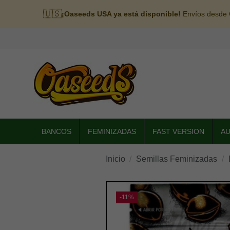
🇺🇸
¡Oaseeds USA ya está disponible!
Envíos desde C
BANCOS
FEMINIZADAS
FAST VERSION
A
Inicio
Semillas Feminizadas
-11%