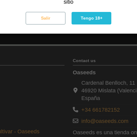
sitio
Salir
Tengo 18+
Puede darse de baja en cualquier momento. Para ello, consulte nues
Contact us
Oaseeds
Cardenal Benlloch, 11 
46920 Mislata (Valenci
España
+34 661782152
info@oaseeds.com
ltivar - Oaseeds
Oaseeds es una tienda onl