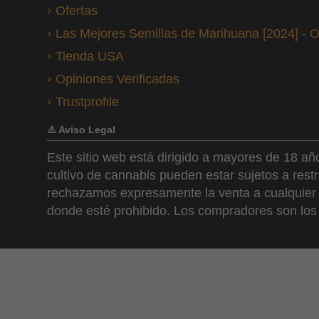
Ofertas
Las Mejores Semillas de Marihuana [2024] - 
Tienda USA
Opiniones Verificadas
Trustprofile
⚠️ Aviso Legal
Este sitio web está dirigido a mayores de 18 a
cultivo de cannabis pueden estar sujetos a rest
rechazamos expresamente la venta a cualquier pe
donde esté prohibido. Los compradores son los ú