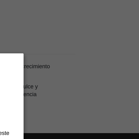
riodo de crecimiento
n fondo dulce y
poca influencia
este