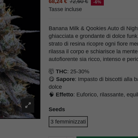
68,24 €
72,60 €
-6%
Tasse incluse
Banana Milk & Qookies Auto di Nig
ghiacciata e grondante di dolce fu
strato di resina ricopre ogni fiore men
rilassa il corpo e schiarisce la men
autofiorente sia ricco, intenso e pe
🤯
THC
: 25-30%
😋
Sapore
: Impasto di biscotti alla
dolce
🧠
Effetto
: Euforico, rilassante, equi
Seeds
3 femminizzati