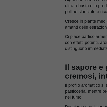
ultra robusta e la pro
polline slanciato e ric
Cresce in piante medio-
amanti delle estrazioni
Ci piace particolarmen
con effetti potenti, a
distinguono immediata
Il sapore e
cremosi, in
Il profilo aromatico s
pasticceria, mentre p
nel fumo.
Pensiamo che il sapor