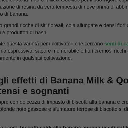
duzione di resina da vera tempesta di neve prima di abbi
co di banana.
grandi ricche di siti floreali, cola allungate e densi fiori 
 e produttori di hash.
te questa varietà per i coltivatori che cercano
semi di c
roma espressivo, sapore memorabile e fiori cremosi ricchi 
mente in qualsiasi coltivazione.
 gli effetti di Banana Milk & 
tensi e sognanti
i apre con dolcezza di impasto di biscotti alla banana e 
rofonde note gassose e sfumature terrose di biscotto si 
e ricordi
biscotti caldi alla banana appena usciti dal