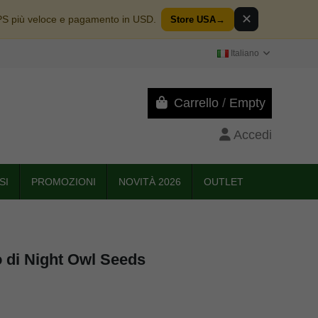
✕
PS più veloce e pagamento in USD.
Store USA
→
Italiano
Carrello
/
Empty
Accedi
SI
PROMOZIONI
NOVITÀ 2026
OUTLET
 di Night Owl Seeds