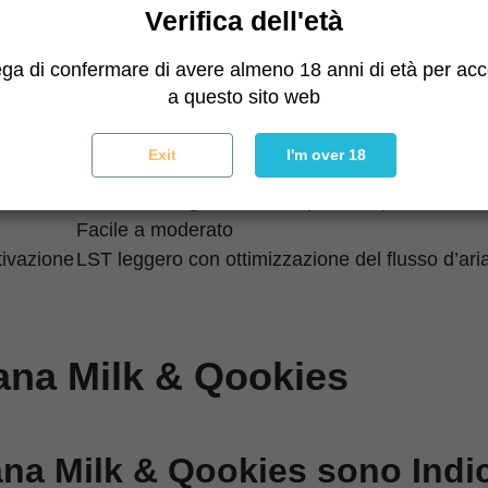
Verifica dell'età
Ibrido bilanciato
25-30%
ega di confermare di avere almeno 18 anni di età per ac
Euforico, rilassante, equilibrato
a questo sito web
Impasto di biscotti alla banana, funk cremoso, 
Banana, biscotti, crema, gas dolce
Exit
I'm over 18
Pianta medio-grande con ramificazione eccezi
Fiori densi e ghiacciati ricoperti di spessa resin
Facile a moderato
tivazione
LST leggero con ottimizzazione del flusso d’ari
na Milk & Qookies
ana Milk & Qookies sono Indi