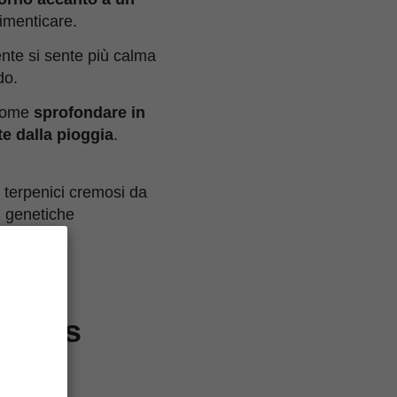
imenticare.
ente si sente più calma
do.
 come
sprofondare in
te dalla pioggia
.
 terpenici cremosi da
in genetiche
ookies