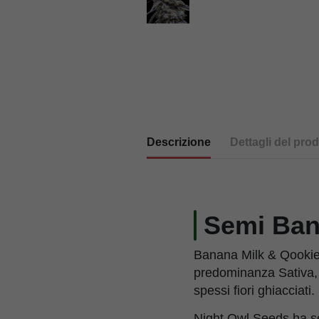
Descrizione
Dettagli del prod
Semi Ban
Banana Milk & Qookie
predominanza Sativa, c
spessi fiori ghiacciati.
Night Owl Seeds ha sel