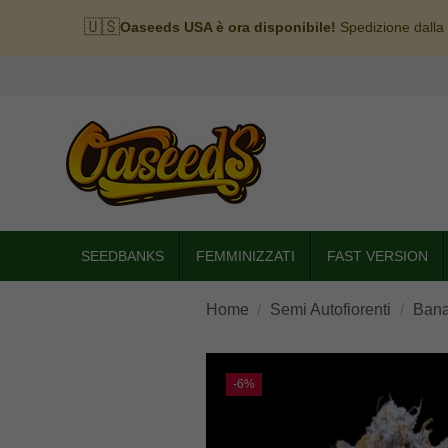
🇺🇸
Oaseeds USA è ora disponibile!
Spedizione dalla
SEEDBANKS
FEMMINIZZATI
FAST VERSION
Home
Semi Autofiorenti
Bana
-6%