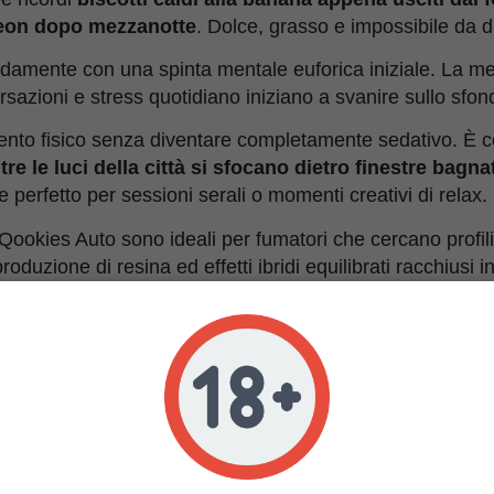
 neon dopo mezzanotte
. Dolce, grasso e impossibile da d
apidamente con una spinta mentale euforica iniziale. La m
azioni e stress quotidiano iniziano a svanire sullo sfon
mento fisico senza diventare completamente sedativo. È
e le luci della città si sfocano dietro finestre bagna
 perfetto per sessioni serali o momenti creativi di relax.
ookies Auto sono ideali per fumatori che cercano profili
duzione di resina ed effetti ibridi equilibrati racchiusi 
 premium.
stiche di Banana Milk & Q
Autofiorente
Milk & Qookies x Banana OG Auto reversal