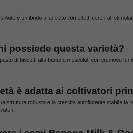
Auto è un ibrido bilanciato con effetti cerebrali stimolan
ni possiede questa varietà?
pasto di biscotti alla banana mescolati con cremoso funk
tà è adatta ai coltivatori pri
a struttura robusta e la crescita autofiorente stabile la r
vatori.
vare i semi Banana Milk & Qo