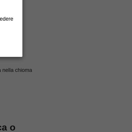
cedere
gas dolce
onale
a
a nella chioma
ca o