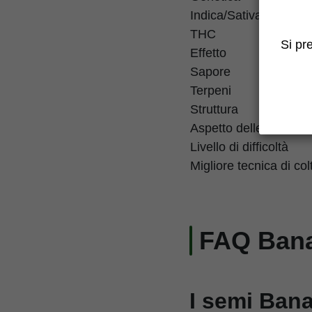
Indica/Sativa
THC
Si pr
Effetto
Sapore
Terpeni
Struttura
Aspetto delle cime
Livello di difficoltà
Migliore tecnica di col
FAQ Bana
I semi Ban