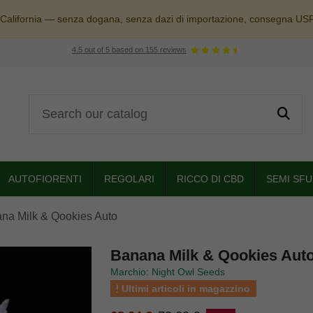
 California — senza dogana, senza dazi di importazione, consegna US
4.5
out of
5
based on
155
reviews
AUTOFIORENTI
REGOLARI
RICCO DI CBD
SEMI SFU
na Milk & Qookies Auto
Banana Milk & Qookies Auto
Marchio: Night Owl Seeds
Ultimi articoli in magazzino