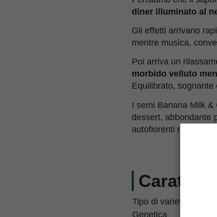
diner illuminato al
Gli effetti arrivano r
mentre musica, convers
Poi arriva un rilassa
morbido velluto mentr
Equilibrato, sognante e
I semi Banana Milk & Q
dessert, abbondante pro
autofiorenti moderne
Caratteri
Tipo di varietà
Genetica