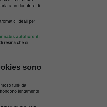
narla a un donatore di
aromatici ideali per
annabis autofiorenti
di resina che si
Qookies sono
cremoso funk da
diffondono lentamente
 forno accanto a un