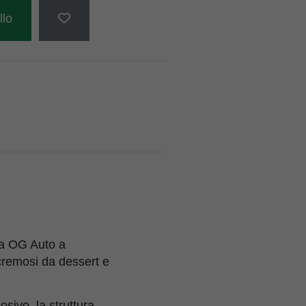
llo
na OG Auto a
cremosi da dessert e
sivo, la struttura