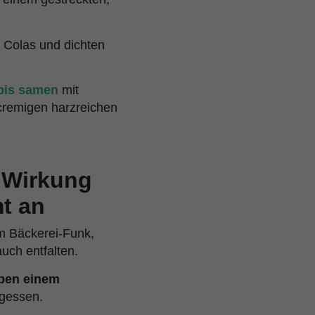
n Colas und dichten
bis samen
mit
cremigen harzreichen
 Wirkung
t an
m Bäckerei-Funk,
uch entfalten.
ben einem
rgessen.