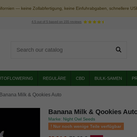
fornien — keine Zollabfertigung, keine Einfuhrabgaben, schnellere U
4.5
out of
5
based on
155
reviews
UTOFLOWERING
REGULÄRE
CBD
BULK-SAMEN
P
Banana Milk & Qookies Auto
Banana Milk & Qookies Aut
Marke: Night Owl Seeds
Nur noch wenige Teile verfügbar