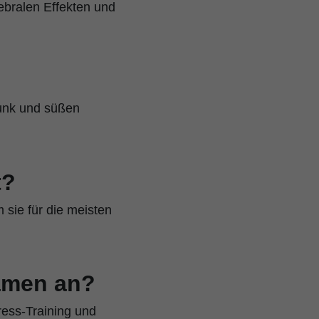
ebralen Effekten und
Funk und süßen
t?
 sie für die meisten
amen an?
ress-Training und