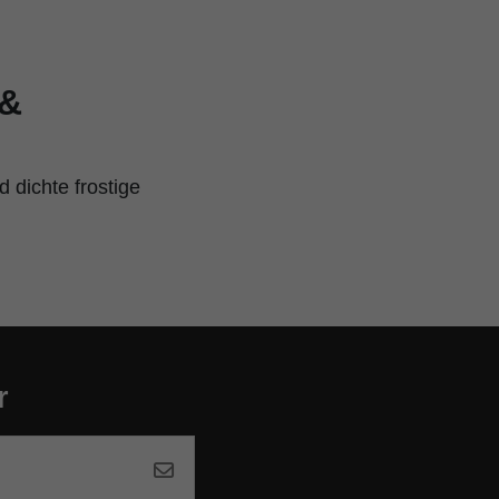
 &
dichte frostige
r