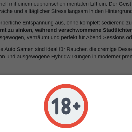
ell mit einem euphorischen mentalen Lift ein. Der Geist f
che und alltäglicher Stress langsam in den Hintergrund
örperliche Entspannung aus, ohne komplett sedierend zu 
amt zu sinken, während verschwommene Stadtlichte
usgewogen, verträumt und perfekt für Abend-Sessions ode
 Auto Samen sind ideal für Raucher, die cremige Desser
on und ausgewogene Hybridwirkungen in moderner prem
ilk & Qookies Eigenschaf
utoflowering
ilk & Qookies x Banana OG Auto reversal
usgewogener Hybrid
5-30%