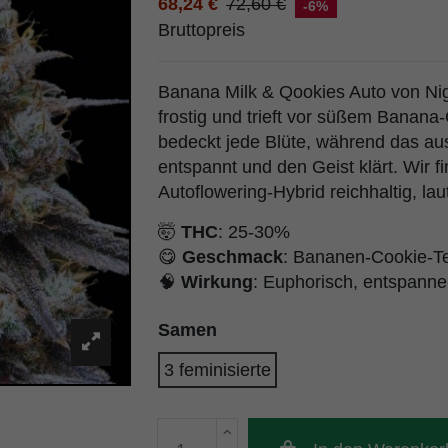
68,24 €
72,60 €
-6%
Bruttopreis
Banana Milk & Qookies Auto von Nig
frostig und trieft vor süßem Banana
bedeckt jede Blüte, während das a
entspannt und den Geist klärt. Wir f
Autoflowering-Hybrid reichhaltig, laut
🤯
THC
: 25-30%
😋
Geschmack
: Bananen-Cookie-Te
🧠
Wirkung
: Euphorisch, entspann
Samen
3 feminisierte