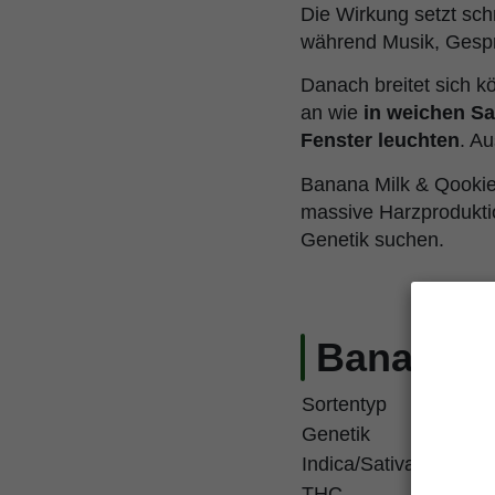
Die Wirkung setzt schn
während Musik, Gesprä
Danach breitet sich k
an wie
in weichen S
Fenster leuchten
. A
Banana Milk & Qookies
massive Harzprodukti
Genetik suchen.
Banana M
Sortentyp
A
Genetik
M
Indica/Sativa
A
THC
2