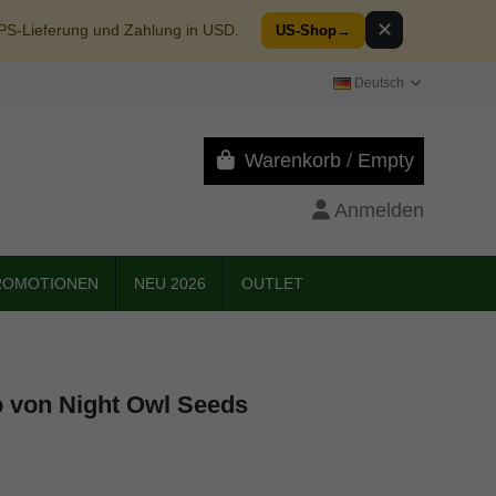
✕
SPS-Lieferung und Zahlung in USD.
US-Shop
→
Deutsch
Warenkorb
/
Empty
Anmelden
ROMOTIONEN
NEU 2026
OUTLET
o von Night Owl Seeds