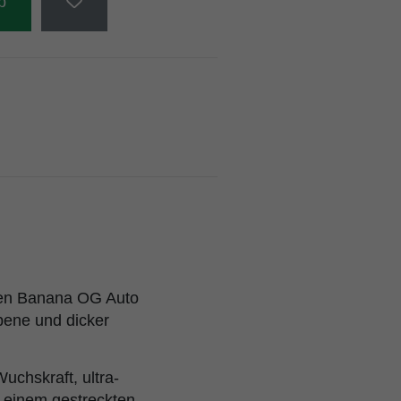
b
igen Banana OG Auto
rpene und dicker
uchskraft, ultra-
 einem gestreckten,