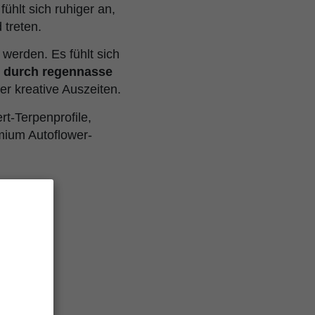
ühlt sich ruhiger an,
 treten.
werden. Es fühlt sich
r durch regennasse
r kreative Auszeiten.
t-Terpenprofile,
ium Autoflower-
ten