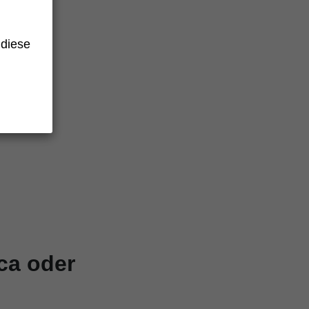
 diese
rzweigung
ca oder