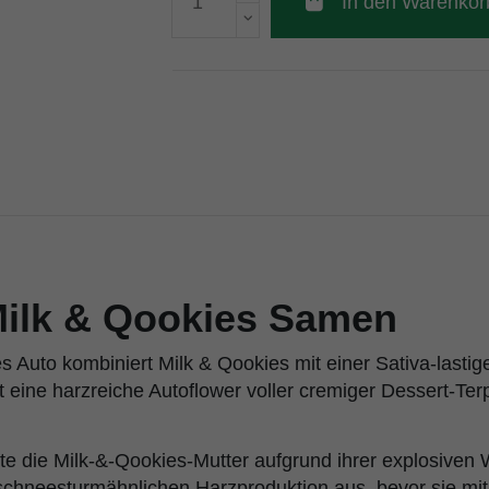
In den Warenkor
ilk & Qookies Samen
 Auto kombiniert Milk & Qookies mit einer Sativa-last
t eine harzreiche Autoflower voller cremiger Dessert-Te
e die Milk-&-Qookies-Mutter aufgrund ihrer explosiven W
 schneesturmähnlichen Harzproduktion aus, bevor sie mit