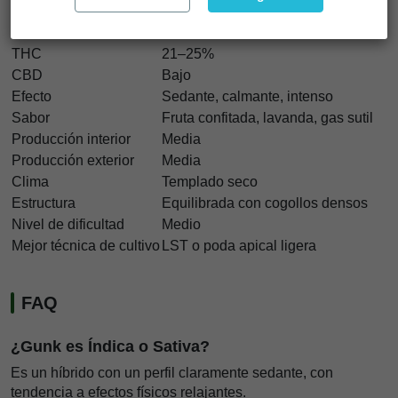
Tipo de variedad
Feminizada
Índica/Sativa
Híbrida
THC
21–25%
CBD
Bajo
Efecto
Sedante, calmante, intenso
Sabor
Fruta confitada, lavanda, gas sutil
Producción interior
Media
Producción exterior
Media
Clima
Templado seco
Estructura
Equilibrada con cogollos densos
Nivel de dificultad
Medio
Mejor técnica de cultivo
LST o poda apical ligera
FAQ
¿Gunk es Índica o Sativa?
Es un híbrido con un perfil claramente sedante, con
tendencia a efectos físicos relajantes.