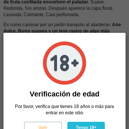
de fruta confitada envuelven el paladar
. Suave.
Redonda. Sin aristas. Después aparece la capa floral.
Lavanda. Calmante. Casi perfumada.
Es como caminar por un jardín tranquilo al atardecer.
Aire
dulce, flores suaves y un leve rastro de algo más
profundo debajo
. Ese es el gas. Sutil. Manteniendo todo
unido sin dominar.
El efecto crece poco a poco. Sin prisa.
Una calma pesada
se instala como sumergirse en un baño caliente tras un
día largo
. Los músculos se aflojan. Los pensamientos se
ralentizan. El mundo exterior se desvanece.
Aquí es donde vive Gunk. En ese espacio silencioso. Sin
urgencia. Sin presión. Solo calma y confort.
Verificación de edad
Perfecta para la noche. Para desconectar. Para dejarse
llevar sin resistencia.
Por favor, verifica que tienes 18 años o más para
entrar en este sitio
Características de Gunk
Salir
Tengo 18+