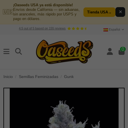
¡Oaseeds USA ya está disponible!
Envíos desde California — sin aduanas,
🇺🇸
✕
Tienda USA
→
sin aranceles, más rápido por USPS y
pago en dólares.
4.5
out of
5
based on
155
reviews
Español
0
Inicio
Semillas Feminizadas
Gunk