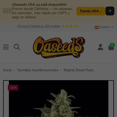
¡Oaseeds USA ya está disponible!
Envíos desde California — sin aduanas,
🇺🇸
✕
Tienda USA
→
sin aranceles, más rápido por USPS y
pago en dólares.
4.5
out of
5
based on
155
reviews
Español
0
Inicio
Semillas Autoflorecientes
Mighty Dwarf Auto
-11%