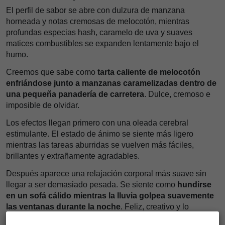
El perfil de sabor se abre con dulzura de manzana
horneada y notas cremosas de melocotón, mientras
profundas especias hash, caramelo de uva y suaves
matices combustibles se expanden lentamente bajo el
humo.
Creemos que sabe como
tarta caliente de melocotón
enfriándose junto a manzanas caramelizadas dentro de
una pequeña panadería de carretera
. Dulce, cremoso e
imposible de olvidar.
Los efectos llegan primero con una oleada cerebral
estimulante. El estado de ánimo se siente más ligero
mientras las tareas aburridas se vuelven más fáciles,
brillantes y extrañamente agradables.
Después aparece una relajación corporal más suave sin
llegar a ser demasiado pesada. Se siente como
hundirse
en un sofá cálido mientras la lluvia golpea suavemente
las ventanas durante la noche
. Feliz, creativo y lo
bastante suave para sesiones diurnas o nocturnas.