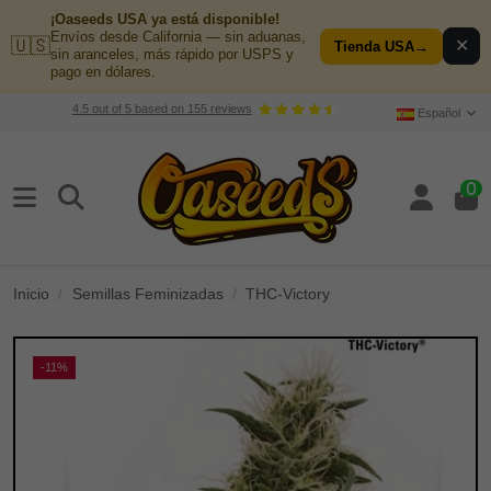
¡Oaseeds USA ya está disponible!
Envíos desde California — sin aduanas,
🇺🇸
✕
Tienda USA
→
sin aranceles, más rápido por USPS y
pago en dólares.
4.5
out of
5
based on
155
reviews
Español
0
Inicio
Semillas Feminizadas
THC-Victory
-11%