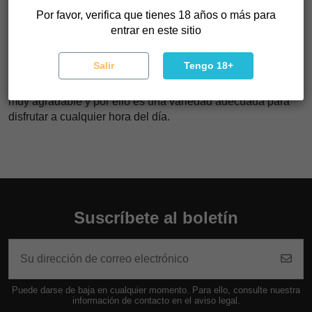
son los grandes protagonistas; están envueltos en
Por favor, verifica que tienes 18 años o más para
abundantes tricomas y su perfil de terpenos es cítrico y
entrar en este sitio
afrutado.
THC-Victory es una planta ideal para aquellos que deseen
Salir
Tengo 18+
probar con cannabinoides nuevos. A pesar de que su nivel
de THC es de solamente 6%, produce un efecto psicoactivo
muy agradable y por ello es una variedad adecuada para
disfrutar a cualquier hora del día.
Suscríbete al boletín
Puede darse de baja en cualquier momento. Para ello, consulte nuestra
información de contacto en el aviso legal.