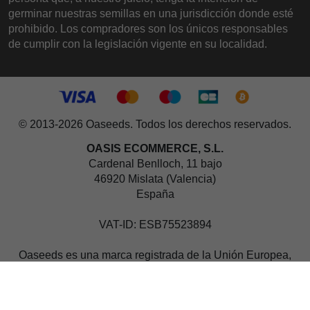
germinar nuestras semillas en una jurisdicción donde esté
prohibido. Los compradores son los únicos responsables
de cumplir con la legislación vigente en su localidad.
© 2013-2026 Oaseeds. Todos los derechos reservados.
OASIS ECOMMERCE, S.L.
Cardenal Benlloch, 11 bajo
46920 Mislata (Valencia)
España
VAT-ID: ESB75523894
Oaseeds es una marca registrada de la Unión Europea,
oficialmente registrada ante la Oficina de Propiedad
Intelectual de la Unión Europea (EUIPO) con el número de
marca 019019234.