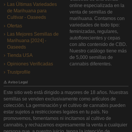
Las Últimas Variedades
online especializada en la
de Marihuana para
venta de semillas de
Cultivar - Oaseeds
marihuana. Contamos con
variedades de todo tipo:
Ofertas
feminizadas, regulares,
Las Mejores Semillas de
autoflorecientes y cepas
Marihuana [2024] -
con alto contenido de CBD.
Oaseeds
Nuestro catálogo tiene más
Tienda USA
de 5,000 semillas de
Opiniones Verificadas
cannabis diferentes.
Trustprofile
⚠️ Aviso Legal
Este sitio web está dirigido a mayores de 18 años. Nuestras
semillas se venden exclusivamente como artículos de
colección. La germinación y el cultivo de cannabis pueden
estar sujetos a restricciones legales en tu país. No
promovemos, fomentamos ni incitamos al cultivo de
cannabis, y rechazamos expresamente la venta a cualquier
persona que, a nuestro juicio, tenga la intención de