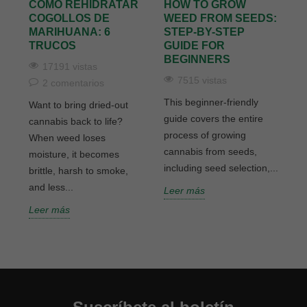
CÓMO REHIDRATAR
HOW TO GROW
H
COGOLLOS DE
WEED FROM SEEDS:
Y
MARIHUANA: 6
STEP-BY-STEP
S
TRUCOS
GUIDE FOR
BEGINNERS
17191 vistas
--
7515 vistas
2 comentarios
L
This beginner-friendly
Want to bring dried-out
guide covers the entire
cannabis back to life?
process of growing
When weed loses
cannabis from seeds,
moisture, it becomes
including seed selection,...
brittle, harsh to smoke,
and less...
Leer más
Leer más