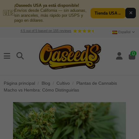
¡Oaseeds USA ya está disponible!
Envíos desde California — sin aduanas,
🇺🇸
✕
Tienda USA
→
sin aranceles, más rápido por USPS y
pago en dólares.
4.5
out of
5
based on
155
reviews
Español
0
Página principal
Blog
Cultivo
Plantas de Cannabis
Macho vs Hembra: Cómo Distinguirlas