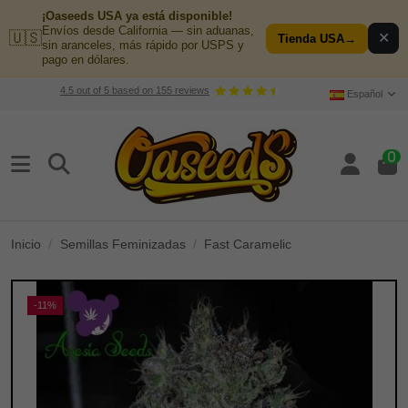
¡Oaseeds USA ya está disponible!
Envíos desde California — sin aduanas,
🇺🇸
✕
Tienda USA
→
sin aranceles, más rápido por USPS y
pago en dólares.
4.5
out of
5
based on
155
reviews
Español
0
Inicio
Semillas Feminizadas
Fast Caramelic
-11%