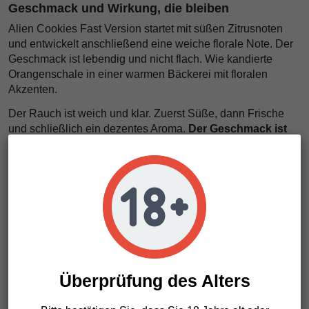
Geschmack und Wirkung, die bleiben
Alien Cookies Fast Version startet mit süßen Zitrusnoten
und entwickelt anschließend eine weiche florale Note. Der
Geschmack ist lebendig und nicht flach. Wie kandierte
Orangenschale in einer warmen Bäckerei mit floralen
Akzenten.
Der Rauch ist weich und klar. Zuerst Süße, dann Frische
und schließlich ein dezentes Aroma.
Der Geschmack ist
intensiv, haftend und elegant
. Voller Charakter.
Die Wirkung bringt gute Stimmung, mentale Klarheit und
körperliche Entspannung. Kein schweres Gefühl, kein
Chaos.
Es ist, als würde dein Geist ein Fenster öffnen
und dein Körper ein Sofa finden
. Kreativ und ruhig
zugleich.
Eigenschaften von Alien Cookies Fast
Überprüfung des Alters
Version