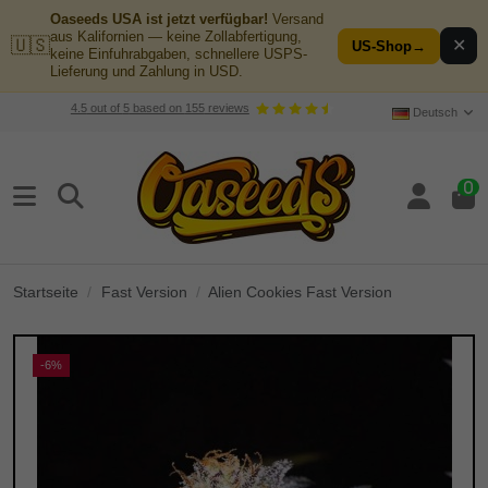
Oaseeds USA ist jetzt verfügbar!
Versand
aus Kalifornien — keine Zollabfertigung,
🇺🇸
✕
US-Shop
→
keine Einfuhrabgaben, schnellere USPS-
Lieferung und Zahlung in USD.
4.5
out of
5
based on
155
reviews
Deutsch
0
Startseite
Fast Version
Alien Cookies Fast Version
-6%