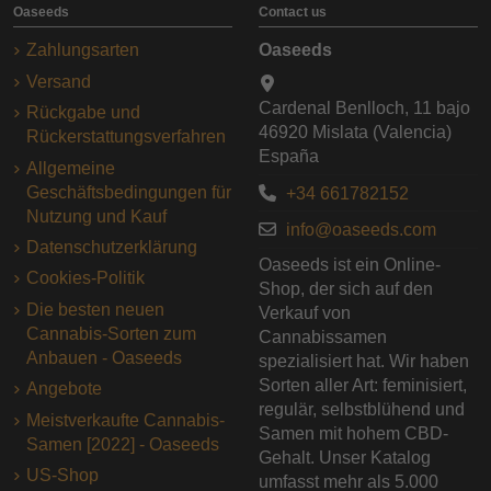
Oaseeds
Contact us
Zahlungsarten
Oaseeds
Versand
Cardenal Benlloch, 11 bajo
Rückgabe und
46920 Mislata (Valencia)
Rückerstattungsverfahren
España
Allgemeine
Geschäftsbedingungen für
+34 661782152
Nutzung und Kauf
info@oaseeds.com
Datenschutzerklärung
Oaseeds ist ein Online-
Cookies-Politik
Shop, der sich auf den
Die besten neuen
Verkauf von
Cannabis-Sorten zum
Cannabissamen
Anbauen - Oaseeds
spezialisiert hat. Wir haben
Sorten aller Art: feminisiert,
Angebote
regulär, selbstblühend und
Meistverkaufte Cannabis-
Samen mit hohem CBD-
Samen [2022] - Oaseeds
Gehalt. Unser Katalog
US-Shop
umfasst mehr als 5.000