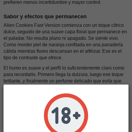
prefieren menos incertidumbre y mayor control.
Sabor y efectos que permanecen
Alien Cookies Fast Version comienza con un toque cítrico
dulce, seguido de una suave capa floral que permanece en
el paladar. No resulta plano ni apagado. Se siente vivo.
Como morder piel de naranja confitada en una panadería
cálida mientras flores descansan en el alféizar. Ese es el
tipo de contraste que ofrece.
El humo es suave y el perfil lo suficientemente claro como
para recordarlo. Primero llega la dulzura, luego ese toque
brillante, y finalmente un perfume delicado que evita que
resulte excesivo.
El sabor es intenso, persistente y
sorprendentemente elegante
. Tiene carácter. Tiene
fuerza.
Los efectos aparecen con un cambio positivo en el estado
de ánimo, una chispa mental y un cuerpo relajado. Sin
pesadez. Sin caos.
Se siente como si tu mente
encontrara una ventana y tu cuerpo un sofá
. Hay