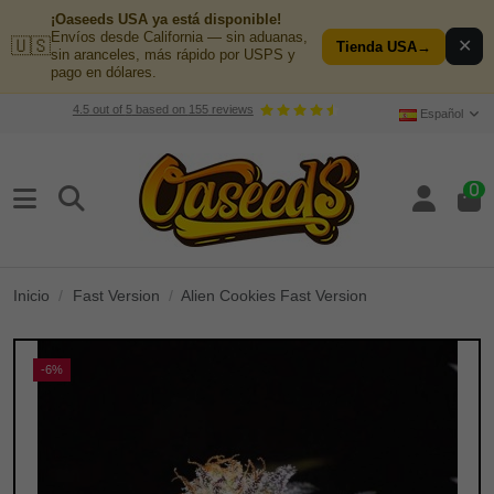
¡Oaseeds USA ya está disponible!
Envíos desde California — sin aduanas,
🇺🇸
✕
Tienda USA
→
sin aranceles, más rápido por USPS y
pago en dólares.
4.5
out of
5
based on
155
reviews
Español
0
Inicio
Fast Version
Alien Cookies Fast Version
-6%