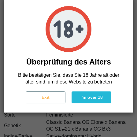
Die Wirkung kommt schnell und trifft mit starker erhebender
Energie. Zuerst schärft ein euphorischer Rush die
Stimmung und steigert die Kreativität. Danach sinkt der
Körper in geschmeidigen körperlichen Komfort, ohne
mentale Klarheit zu verlieren. Es fühlt sich an wie
durch
warmes Sonnenlicht zu gehen, während dein ganzer
Körper mit ruhiger Energie vibriert
.
Wenn du etwas Geschmackvolles, Produktives und Lautes
willst, ist das deine Wahl. Banana OG Samen liefern dichte
Überprüfung des Alters
frostige Blüten, starke Resistenz und unvergessliche
Terpenintensität. Und ja, wir denken, dass Banana OG
Bitte bestätigen Sie, dass Sie 18 Jahre alt oder
Samen perfekt für Grower sind, die süße, fuel-lastige
älter sind, um diese Website zu betreten
Hybriden mit riesigem Bag Appeal suchen.
Exit
I'm over 18
Banana OG Eigenschaften
Sorte
Feminisierte
Classic Banana OG Clone x Banana
Genetik
OG S1 #21 x Banana OG Bx3
Indica/Sativa
Sativa-dominanter Hybrid