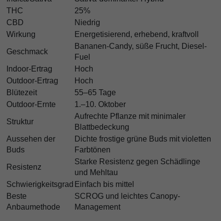
THC
25%
CBD
Niedrig
Wirkung
Energetisierend, erhebend, kraftvoll
Bananen-Candy, süße Frucht, Diesel-
Geschmack
Fuel
Indoor-Ertrag
Hoch
Outdoor-Ertrag
Hoch
Blütezeit
55–65 Tage
Outdoor-Ernte
1.–10. Oktober
Aufrechte Pflanze mit minimaler
Struktur
Blattbedeckung
Aussehen der
Dichte frostige grüne Buds mit violetten
Buds
Farbtönen
Starke Resistenz gegen Schädlinge
Resistenz
und Mehltau
Schwierigkeitsgrad
Einfach bis mittel
Beste
SCROG und leichtes Canopy-
Anbaumethode
Management