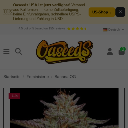
Oaseeds USA ist jetzt verfügbar!
Versand
aus Kalifornien — keine Zollabfertigung,
🇺🇸
✕
US-Shop
→
keine Einfuhrabgaben, schnellere USPS-
Lieferung und Zahlung in USD.
4.5
out of
5
based on
155
reviews
Deutsch
0
Startseite
Feminisierte
Banana OG
-11%