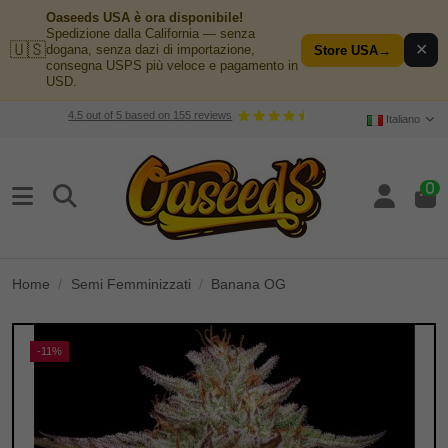
Oaseeds USA è ora disponibile!
Spedizione dalla California — senza
🇺🇸
✕
dogana, senza dazi di importazione,
Store USA
→
consegna USPS più veloce e pagamento in
USD.
4.5
out of
5
based on
155
reviews
Italiano
0
Home
Semi Femminizzati
Banana OG
-11%