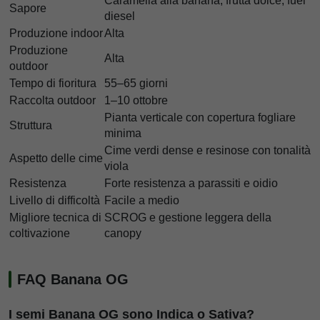
Caramella alla banana, frutta dolce, fuel
Sapore
diesel
Produzione indoor
Alta
Produzione
Alta
outdoor
Tempo di fioritura
55–65 giorni
Raccolta outdoor
1–10 ottobre
Pianta verticale con copertura fogliare
Struttura
minima
Cime verdi dense e resinose con tonalità
Aspetto delle cime
viola
Resistenza
Forte resistenza a parassiti e oidio
Livello di difficoltà
Facile a medio
Migliore tecnica di
SCROG e gestione leggera della
coltivazione
canopy
FAQ Banana OG
I semi Banana OG sono Indica o Sativa?