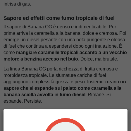
intrisa di gas.
Sapore ed effetti come fumo tropicale di fuel
Il sapore di Banana OG è denso e indimenticabile. Per
prima arriva la caramella alla banana, dolce e cremosa. Poi
emerge un diesel pesante con una nota pungente e oleosa
di fuel che continua a espandersi dopo ogni inalazione. È
come
mangiare caramelle tropicali accanto a un vecchio
motore a benzina acceso nel buio
. Dolce, ma brutale.
La linea Banana OG porta ricchezza di frutta cremosa e
morbidezza tropicale. Le sfumature cariche di fuel
aggiungono complessità grezza e peso. Insieme creano
un
sapore che si espande sul palato come caramella alla
banana sciolta avvolta in fumo diesel
. Rimane. Si
espande. Persiste.
Gli effetti arrivano rapidamente e colpiscono con una forte
energia stimolante. Prima, una spinta euforica migliora
l’umore e potenzia la creatività. Poi il corpo si assesta in un
comfort fisico morbido senza perdere lucidità mentale. È