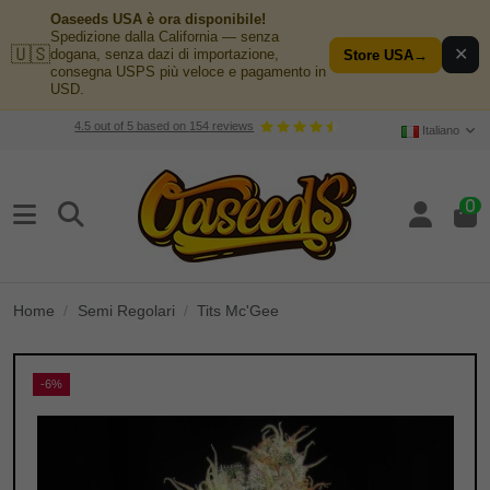
Oaseeds USA è ora disponibile!
Spedizione dalla California — senza
🇺🇸
✕
dogana, senza dazi di importazione,
Store USA
→
consegna USPS più veloce e pagamento in
USD.
4.5
out of
5
based on
154
reviews
Italiano
0
Home
Semi Regolari
Tits Mc'Gee
-6%