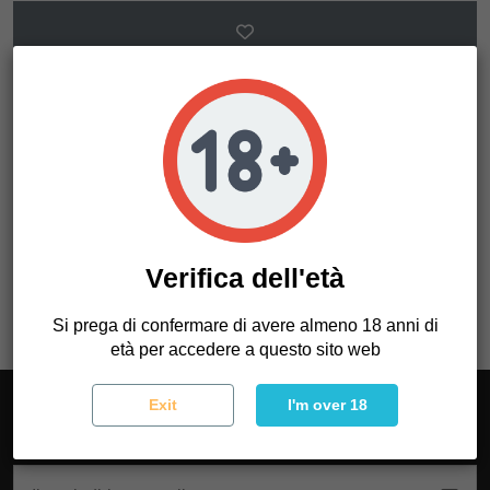
Dettagli del prodotto
Riferimento
OA28U53FE01
Verifica dell'età
Si prega di confermare di avere almeno 18 anni di
età per accedere a questo sito web
Exit
I'm over 18
Iscriviti alla newsletter