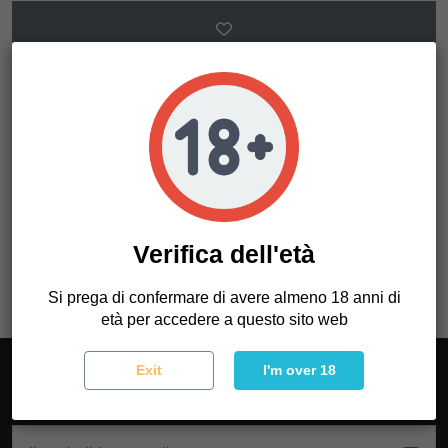
Dettagli del prodotto
Riferimento
OAQNHPXSP01
Verifica dell'età
Si prega di confermare di avere almeno 18 anni di
età per accedere a questo sito web
Exit
I'm over 18
Iscriviti alla newsletter