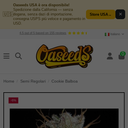
Oaseeds USA è ora disponibile!
Spedizione dalla California — senza
🇺🇸
✕
dogana, senza dazi di importazione,
Store USA
→
consegna USPS più veloce e pagamento in
USD.
4.5
out of
5
based on
155
reviews
Italiano
0
Home
Semi Regolari
Cookie Balboa
-6%