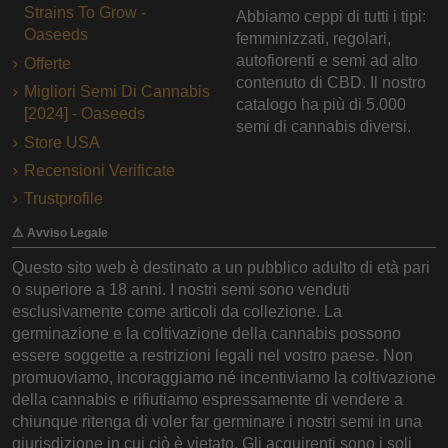
Strains To Grow -
Abbiamo ceppi di tutti i tipi:
Oaseeds
femminizzati, regolari,
autofiorenti e semi ad alto
Offerte
contenuto di CBD. Il nostro
Migliori Semi Di Cannabis
catalogo ha più di 5.000
[2024] - Oaseeds
semi di cannabis diversi.
Store USA
Recensioni Verificate
Trustprofile
⚠️ Avviso Legale
Questo sito web è destinato a un pubblico adulto di età pari
o superiore a 18 anni. I nostri semi sono venduti
esclusivamente come articoli da collezione. La
germinazione e la coltivazione della cannabis possono
essere soggette a restrizioni legali nel vostro paese. Non
promuoviamo, incoraggiamo né incentiviamo la coltivazione
della cannabis e rifiutiamo espressamente di vendere a
chiunque ritenga di voler far germinare i nostri semi in una
giurisdizione in cui ciò è vietato. Gli acquirenti sono i soli