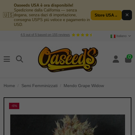
Oaseeds USA è ora disponibile!
Spedizione dalla California — senza
🇺🇸
✕
dogana, senza dazi di importazione,
Store USA
→
consegna USPS più veloce e pagamento in
USD.
4.5
out of
5
based on
155
reviews
Italiano
0
Home
Semi Femminizzati
Mendo Grape Widow
-6%