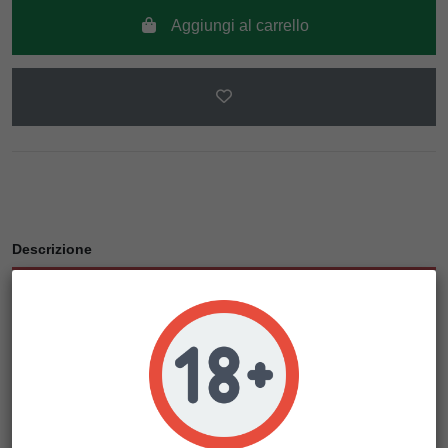
Aggiungi al carrello
Descrizione
Dettagli del prodotto
Abbiamo incrociato la nostra MGK in fioritura viola con un
taglio White Widow vincitore della Coppa.
Abbiamo utilizzato il nostro taglio White Widow poiché si è
dimostrato solido quando invertito per renderlo