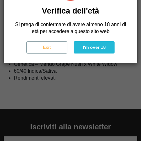
femminilizzato e non ha l'impatto più radicato rispetto alla
travolgente madre Mendo Grape Kush che dovevamo
Verifica dell'età
irradiare maggiormente in questo incrocio.
Si prega di confermare di avere almeno 18 anni di
Le piante fioriscono per la maggior parte viola con notevoli
età per accedere a questo sito web
ritorni di cime fredde.
I sapori sono quelli dell'uva Purps e il tempo di fioritura è di
Exit
I'm over 18
circa 9-10 settimane.
Genetica – Mendo Grape Kush x White Widow
60/40 Indica/Sativa
Rendimenti elevati
Iscriviti alla newsletter