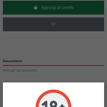
Aggiungi al carrello
Descrizione
Dettagli del prodotto
Incrociando il Trainwreck con il Jack Herer abbiamo voluto
unire la compattezza e lo straordinario foxtailing all'odore e
alla straordinaria produzione del Jack.
La pianta cresce relativamente alta ma ancora moderata per