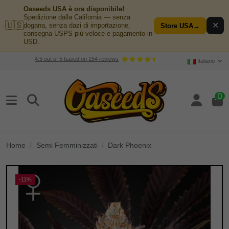
Oaseeds USA è ora disponibile!
Spedizione dalla California — senza
🇺🇸
✕
dogana, senza dazi di importazione,
Store USA
→
consegna USPS più veloce e pagamento in
USD.
4.5
out of
5
based on
154
reviews
Italiano
0
Home
Semi Femminizzati
Dark Phoenix
-11%