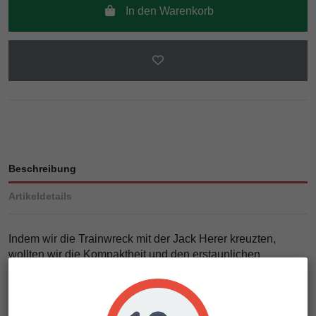
In den Warenkorb
Beschreibung
Artikeldetails
Indem wir die Trainwreck mit der Jack Herer kreuzten,
wollten wir die Kompaktheit und den erstaunlichen
Fuchsschwanz mit dem Geruch und der erstaunlichen
Produktion der Jack verbinden.
Die Pflanze wächst relativ hoch, aber immer noch moderat