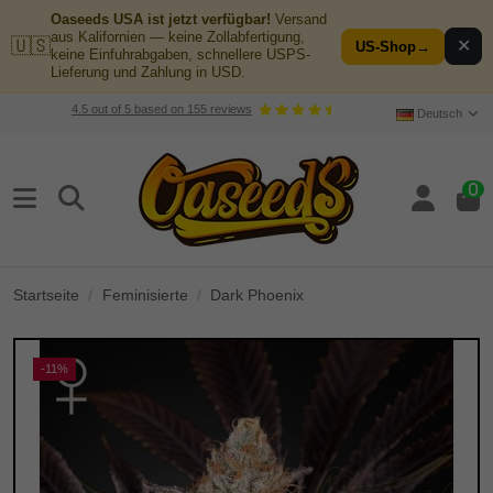
Oaseeds USA ist jetzt verfügbar!
Versand
aus Kalifornien — keine Zollabfertigung,
🇺🇸
✕
US-Shop
→
keine Einfuhrabgaben, schnellere USPS-
Lieferung und Zahlung in USD.
4.5
out of
5
based on
155
reviews
Deutsch
0
Startseite
Feminisierte
Dark Phoenix
-11%