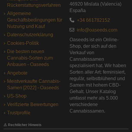
46920 Mislata (Valencia)
Rückerstattungsverfahren
España
Allgemeine
Geschäftsbedingungen für
+34 661782152
Nutzung und Kauf
info@oaseeds.com
Datenschutzerklärung
Oaseeds ist ein Online-
Cookies-Politik
Shop, der sich auf den
Die besten neuen
Verkauf von
Cannabis-Sorten zum
Cannabissamen
Anbauen - Oaseeds
spezialisiert hat. Wir haben
Sorten aller Art: feminisiert,
Angebote
regulär, selbstblühend und
Meistverkaufte Cannabis-
Samen mit hohem CBD-
Samen [2022] - Oaseeds
Gehalt. Unser Katalog
US-Shop
umfasst mehr als 5.000
Verifizierte Bewertungen
verschiedene
Cannabissamen.
Trustprofile
⚠️ Rechtlicher Hinweis