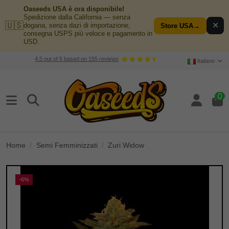
Oaseeds USA è ora disponibile!
Spedizione dalla California — senza
🇺🇸
✕
dogana, senza dazi di importazione,
Store USA
→
consegna USPS più veloce e pagamento in
USD.
4.5
out of
5
based on
155
reviews
Italiano
0
Home
Semi Femminizzati
Zuri Widow
-6%