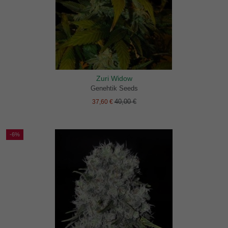
Zuri Widow
Genehtik Seeds
40,00 €
37,60 €
-6%