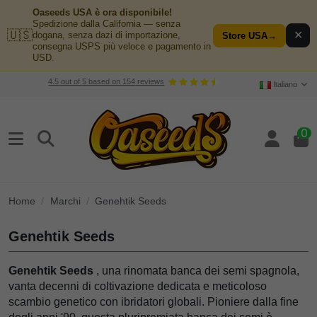
Oaseeds USA è ora disponibile!
Spedizione dalla California — senza
🇺🇸
✕
dogana, senza dazi di importazione,
Store USA
→
consegna USPS più veloce e pagamento in
USD.
4.5
out of
5
based on
154
reviews
Italiano
0
Home
Marchi
Genehtik Seeds
Genehtik Seeds
Genehtik Seeds
, una rinomata banca dei semi spagnola,
vanta decenni di coltivazione dedicata e meticoloso
scambio genetico con ibridatori globali. Pioniere dalla fine