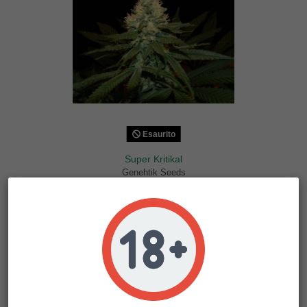
Esaurito
Super Kritikal
Genehtik Seeds
35,00 €
32,90 €
-6%