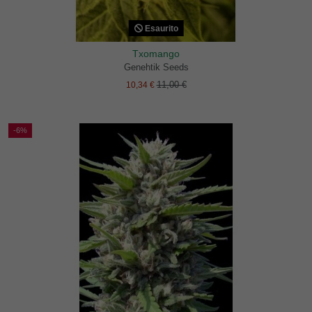
Esaurito
Txomango
Genehtik Seeds
11,00 €
10,34 €
-6%