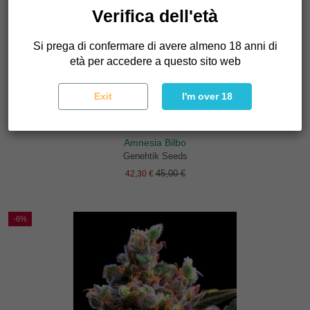
Verifica dell'età
Si prega di confermare di avere almeno 18 anni di
età per accedere a questo sito web
Exit
I'm over 18
Amnesia Bilbo
Genehtik Seeds
45,00 €
42,30 €
-6%