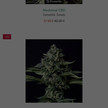
Esaurito
Medizinal CBD
Genehtik Seeds
40,00 €
37,60 €
-6%