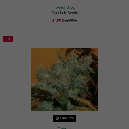
Txees Bilbo
Genehtik Seeds
50,00 €
47,00 €
-6%
Esaurito
Goxuak