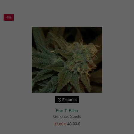
-6%
Esaurito
Ese T. Bilbo
Genehtik Seeds
40,00 €
37,60 €