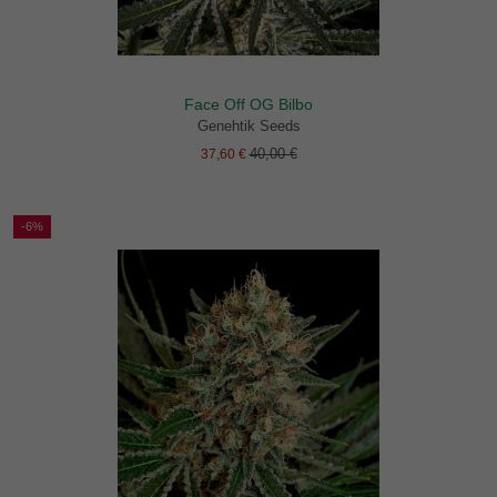
Face Off OG Bilbo
Genehtik Seeds
40,00 €
37,60 €
-6%