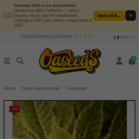
Oaseeds USA è ora disponibile!
Spedizione dalla California — senza
🇺🇸
✕
dogana, senza dazi di importazione,
Store USA
→
consegna USPS più veloce e pagamento in
USD.
4.5
out of
5
based on
155
reviews
Italiano
0
Home
Semi Femminizzati
Txomango
-6%