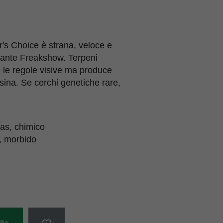
's Choice è strana, veloce e
tante Freakshow. Terpeni
e le regole visive ma produce
ina. Se cerchi genetiche rare,
 gas, chimico
e, morbido