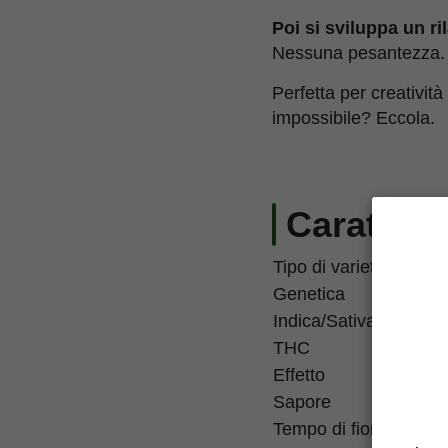
Poi si sviluppa un r
Nessuna pesantezza. S
Perfetta per creativit
impossibile? Eccola.
Caratteri
Tipo di varietà
Re
Genetica
Fr
Indica/Sativa
Ibr
THC
20
Effetto
Equ
Sapore
Flo
Tempo di fioritura
8–