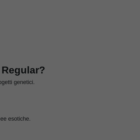
X Regular?
ogetti genetici.
nee esotiche.