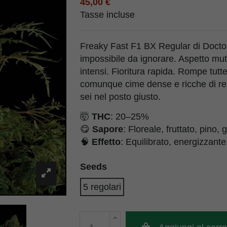
45,00 €
Tasse incluse
Freaky Fast F1 BX Regular di Doctor
impossibile da ignorare. Aspetto mu
intensi. Fioritura rapida. Rompe tutt
comunque cime dense e ricche di res
sei nel posto giusto.
🤯
THC
: 20–25%
😋
Sapore
: Floreale, fruttato, pino,
🧠
Effetto
: Equilibrato, energizzant
Seeds
5 regolari