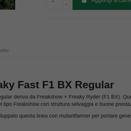
Aggiungi al carre
otto
aky Fast F1 BX Regular
gular deriva da Freakshow × Freaky Ryder (F1 BX). Que
l tipo Freakshow con struttura selvaggia e buone prestaz
luppato questa linea con mutantfarmer per portare geneti