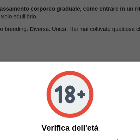
ilassamento corporeo graduale, come entrare in un ri
olo equilibrio.
à o breeding. Diversa. Unica. Hai mai coltivato qualcosa
stiche di Freaky Fast F1 B
golare
eakshow × Freaky Ryder (F1 BX)
ida
–25%
ilibrato, energizzante, morbido
reale, fruttato, pino, gas, chimico
Verifica dell'età
10 settimane