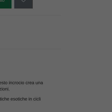
llo
sto incrocio crea una
ioni.
che esotiche in cicli