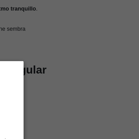
tmo tranquillo
.
 che sembra
X Regular