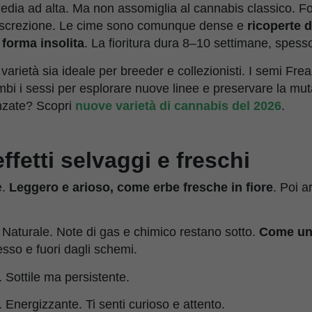
dia ad alta. Ma non assomiglia al cannabis classico. Fogli
a discrezione. Le cime sono comunque dense e
ricoperte 
 forma insolita
. La fioritura dura 8–10 settimane, spes
rietà sia ideale per breeder e collezionisti. I semi Fre
mbi i sessi per esplorare nuove linee e preservare la m
nzate? Scopri
nuove varietà di cannabis del 2026
.
ffetti selvaggi e freschi
e.
Leggero e arioso, come erbe fresche in fiore
. Poi a
 Naturale. Note di gas e chimico restano sotto.
Come un 
sso e fuori dagli schemi.
i. Sottile ma persistente.
. Energizzante. Ti senti curioso e attento.