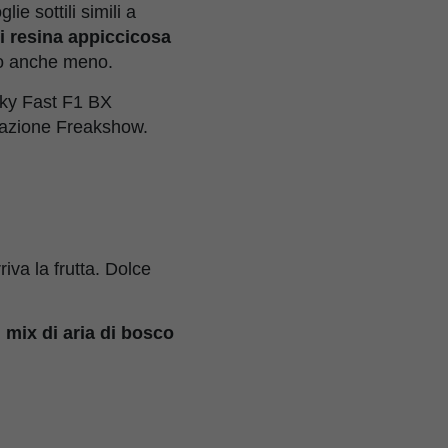
e sottili simili a
di resina appiccicosa
so anche meno.
aky Fast F1 BX
utazione Freakshow.
rriva la frutta. Dolce
mix di aria di bosco