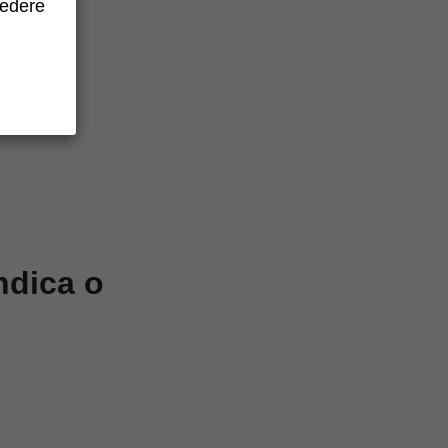
cedere
ndica o