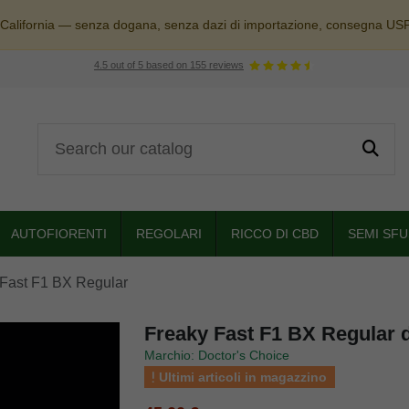
 California — senza dogana, senza dazi di importazione, consegna US
4.5
out of
5
based on
155
reviews
AUTOFIORENTI
REGOLARI
RICCO DI CBD
SEMI SFU
 Fast F1 BX Regular
Freaky Fast F1 BX Regular d
Marchio: Doctor's Choice
Ultimi articoli in magazzino