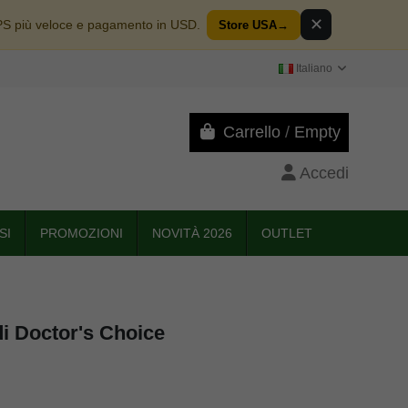
✕
PS più veloce e pagamento in USD.
Store USA
→
Italiano
Carrello
/
Empty
Accedi
SI
PROMOZIONI
NOVITÀ 2026
OUTLET
i Doctor's Choice