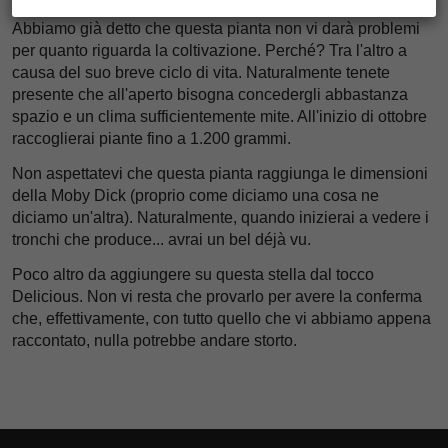
Abbiamo già detto che questa pianta non vi darà problemi
per quanto riguarda la coltivazione. Perché? Tra l'altro a
causa del suo breve ciclo di vita. Naturalmente tenete
presente che all'aperto bisogna concedergli abbastanza
spazio e un clima sufficientemente mite. All'inizio di ottobre
raccoglierai piante fino a 1.200 grammi.
Non aspettatevi che questa pianta raggiunga le dimensioni
della Moby Dick (proprio come diciamo una cosa ne
diciamo un'altra). Naturalmente, quando inizierai a vedere i
tronchi che produce... avrai un bel déjà vu.
Poco altro da aggiungere su questa stella dal tocco
Delicious. Non vi resta che provarlo per avere la conferma
che, effettivamente, con tutto quello che vi abbiamo appena
raccontato, nulla potrebbe andare storto.