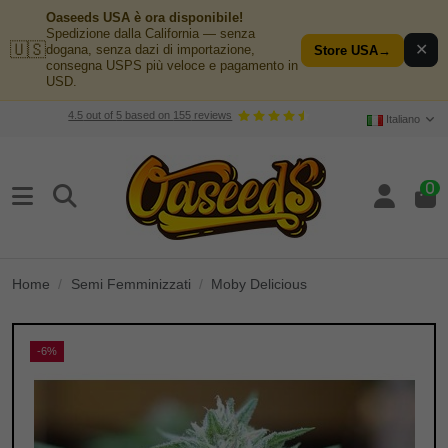
Oaseeds USA è ora disponibile!
Spedizione dalla California — senza
🇺🇸
✕
dogana, senza dazi di importazione,
Store USA
→
consegna USPS più veloce e pagamento in
USD.
4.5
out of
5
based on
155
reviews
Italiano
0
Home
Semi Femminizzati
Moby Delicious
-6%