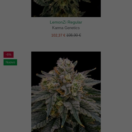
LemonZi Regular
Karma Genetics
108,90 €
102,37 €
-6%
Nuovo