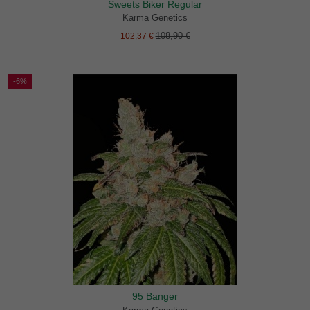
Sweets Biker Regular
Karma Genetics
108,90 €
102,37 €
-6%
95 Banger