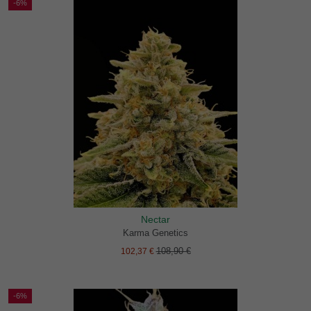
-6%
Nectar
Karma Genetics
108,90 €
102,37 €
-6%