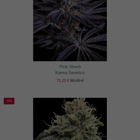
Pink Sherb
Karma Genetics
80,00 €
75,20 €
-6%