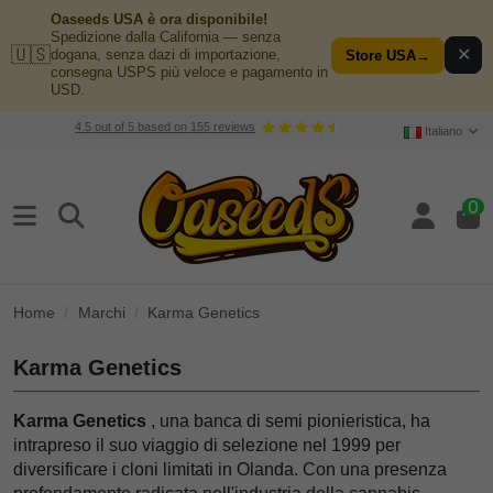
Oaseeds USA è ora disponibile!
Spedizione dalla California — senza
🇺🇸
✕
dogana, senza dazi di importazione,
Store USA
→
consegna USPS più veloce e pagamento in
USD.
4.5
out of
5
based on
155
reviews
Italiano
0
Home
Marchi
Karma Genetics
Karma Genetics
Karma Genetics
, una banca di semi pionieristica, ha
intrapreso il suo viaggio di selezione nel 1999 per
diversificare i cloni limitati in Olanda. Con una presenza