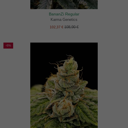
BananZi Regular
Karma Genetics
108,90 €
102,37 €
-6%