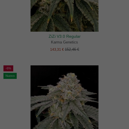
ZiZi V3.0 Regular
Karma Genetics
152,46 €
143,31 €
-6%
Nuovo