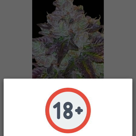
Head Rush
Karma Genetics
108,90 €
102,37 €
-6%