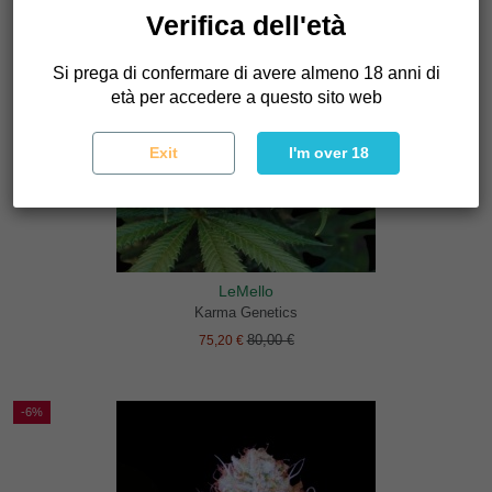
Verifica dell'età
Si prega di confermare di avere almeno 18 anni di
età per accedere a questo sito web
Exit
I'm over 18
LeMello
Karma Genetics
80,00 €
75,20 €
-6%