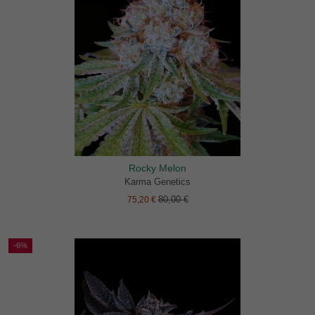
Rocky Melon
Karma Genetics
80,00 €
75,20 €
-6%