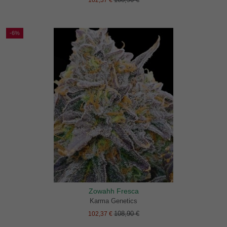
102,37 €
-6%
Zowahh Fresca
Karma Genetics
108,90 €
102,37 €