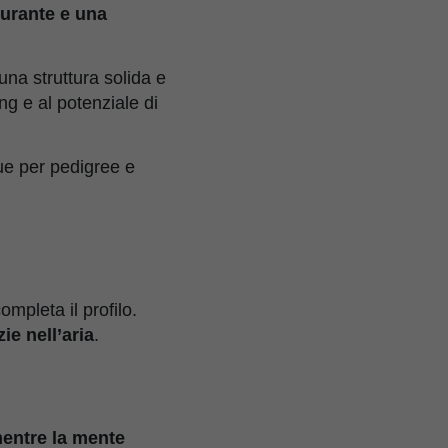
burante e una
una struttura solida e
ng e al potenziale di
gue per pedigree e
mpleta il profilo.
e nell’aria
.
entre la mente