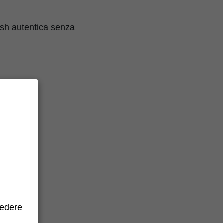
ush autentica senza
cedere