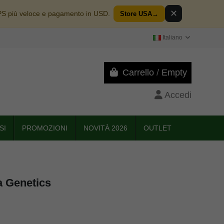
✕
PS più veloce e pagamento in USD.
Store USA
→
Italiano
Carrello
/
Empty
Accedi
SI
PROMOZIONI
NOVITÀ 2026
OUTLET
a Genetics