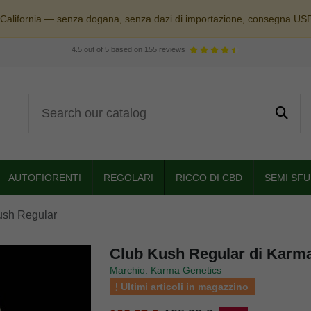
 California — senza dogana, senza dazi di importazione, consegna US
4.5
out of
5
based on
155
reviews
AUTOFIORENTI
REGOLARI
RICCO DI CBD
SEMI SFU
ush Regular
Club Kush Regular di Karm
Marchio: Karma Genetics
Ultimi articoli in magazzino