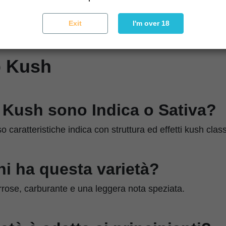
tivazione
Phenohunting per selezionare espressioni élite
Exit
I'm over 18
 Kush
 Kush sono Indica o Sativa?
caratteristiche indica con struttura ed effetti kush class
ni ha questa varietà?
rrose, carburante e una leggera nota speziata.