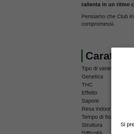
rallenta in un ritmo 
Pensiamo che Club Kus
compromessi.
Caratteri
Tipo di varietà
Genetica
THC
Effetto
Sapore
Resa indoor
Tempo di fioritura
Si pr
Struttura
Difficoltà