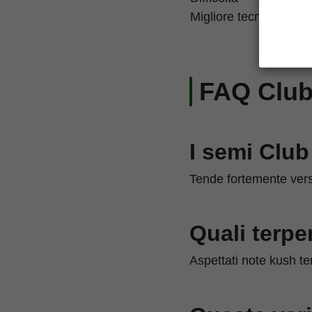
Migliore tecnica di col
FAQ Club
I semi Club
Tende fortemente verso 
Quali terpe
Aspettati note kush te