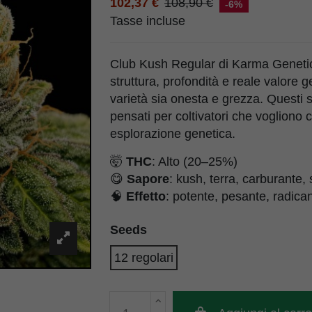
102,37 €
108,90 €
-6%
Tasse incluse
Club Kush Regular di Karma Geneti
struttura, profondità e reale valore
varietà sia onesta e grezza. Questi
pensati per coltivatori che vogliono 
esplorazione genetica.
🤯
THC
: Alto (20–25%)
😋
Sapore
: kush, terra, carburante,
🧠
Effetto
: potente, pesante, radica
Seeds
12 regolari