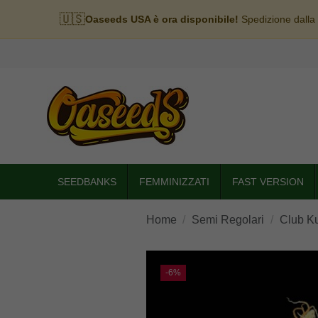
🇺🇸
Oaseeds USA è ora disponibile!
Spedizione dalla
SEEDBANKS
FEMMINIZZATI
FAST VERSION
Home
Semi Regolari
Club K
-6%