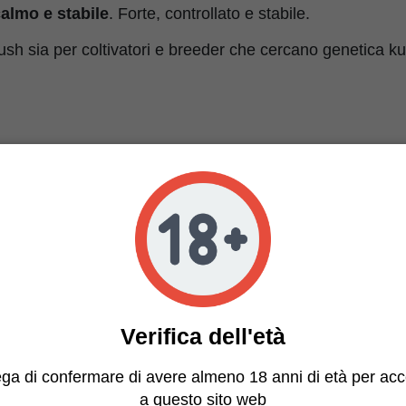
calmo e stabile
. Forte, controllato e stabile.
h sia per coltivatori e breeder che cercano genetica k
stiche Club Kush
Regolare
Club Kush x Biker Kush v1.0
20–25%
Potente, pesante, radicante
Kush, terra, carburante, spezie
Media-alta
Verifica dell'età
8–10 settimane
ega di confermare di avere almeno 18 anni di età per ac
Struttura kush forte e stabile
a questo sito web
Media