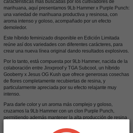
características más buscadas por los cultivadores de
marihuana, aquí presentamos 9Lb Hammer x Purple Punch:
una variedad de marihuana productiva y resinosa, con
aroma intenso y goloso, acompañado por un efecto
demoledor.
Este híbrido feminizado disponible en Edición Limitada
reúne así dos variedades con diferentes carácteres, para
crear una nueva línea original dando resultados explosivos.
Por lo tanto, está compuesta por 9Lb Hammer, nacida de la
colaboración entre Jinxproof y TGA Subcool, un híbrido
Gooberry x Jesus OG Kush que ofrece generosas cosechas
de flores completamente recubiertas de resina, y
particularmente apreciada por su efecto relajante muy
intenso.
Para darle color y un aroma más complejo y goloso,
cruzamos la 9Lb Hammer con un clon Purple Punch,
permitiendo además mantener la alta producción de resina
del 9Lb Hammer para dar una variedad perfectamente
adaptada a la extracciones de concentrados de marihuana.