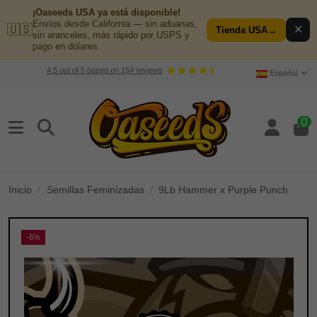
¡Oaseeds USA ya está disponible!
Envíos desde California — sin aduanas,
🇺🇸
✕
Tienda USA
→
sin aranceles, más rápido por USPS y
pago en dólares.
4.5
out of
5
based on
154
reviews
Español
0
Inicio
Semillas Feminizadas
9Lb Hammer x Purple Punch
-6%