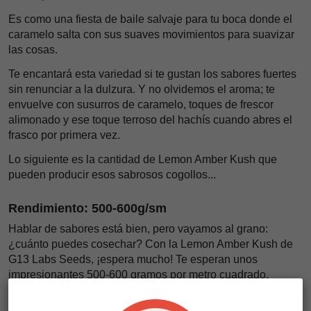
Es como una fiesta de baile salvaje para tu boca donde el
caramelo salta con sus suaves movimientos para suavizar
las cosas.
Te encantará esta variedad si te gustan los sabores fuertes
sin renunciar a la dulzura. Y no olvidemos el aroma; te
envuelve con susurros de caramelo, toques de frescor
alimonado y ese toque terroso del hachís cuando abres el
frasco por primera vez.
Lo siguiente es la cantidad de Lemon Amber Kush que
pueden producir esos sabrosos cogollos...
Rendimiento: 500-600g/sm
Hablar de sabores está bien, pero vayamos al grano:
¿cuánto puedes cosechar? Con la Lemon Amber Kush de
G13 Labs Seeds, ¡espera mucho! Te esperan unos
impresionantes 500-600 gramos por metro cuadrado.
Así es, esta planta es muy productiva. Así que imagínate