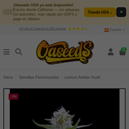
¡Oaseeds USA ya está disponible!
Envíos desde California — sin aduanas,
🇺🇸
✕
Tienda USA
→
sin aranceles, más rápido por USPS y
pago en dólares.
4.5
out of
5
based on
155
reviews
Español
0
Inicio
Semillas Feminizadas
Lemon Amber Kush
-3%