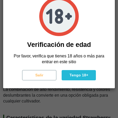
reduciendo el riesgo de problemas relacionados con la
humedad, especialmente durante la floración.
Si estás cultivando en interior, la ventilación adecuada es
clave para mantener los cogollos densos y llenos de resina.
En exterior, asegúrate de que el suelo tenga un
buen
drenaje
para evitar el exceso de riego, especialmente en
Verificación de edad
regiones húmedas.
Lo que realmente destaca para nosotros sobre esta
Por favor, verifica que tienes 18 años o más para
variedad es lo
gratificante que es sin esfuerzo
.
entrar en este sitio
Desde el momento en que empieza a crecer, muestra un
desarrollo fuerte y saludable, y para el momento de la
Salir
Tengo 18+
cosecha, es simplemente impresionante.
La combinación de alto rendimiento, resistencia y colores
deslumbrantes la convierte en una opción obligada para
cualquier cultivador.
Características de la variedad Strawberry