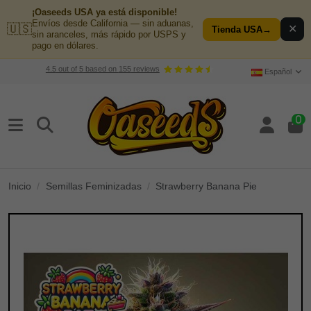
¡Oaseeds USA ya está disponible!
Envíos desde California — sin aduanas,
🇺🇸
✕
Tienda USA
→
sin aranceles, más rápido por USPS y
pago en dólares.
4.5
out of
5
based on
155
reviews
Español
0
Inicio
Semillas Feminizadas
Strawberry Banana Pie