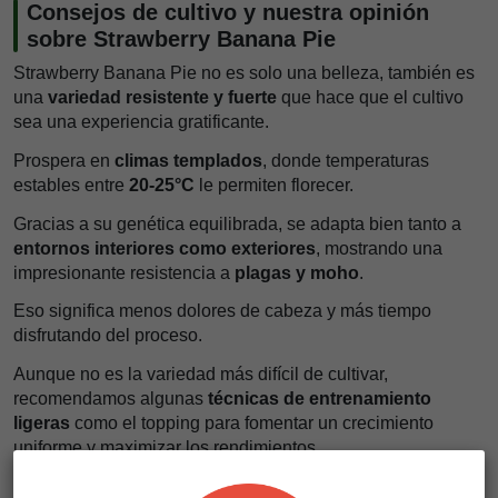
Consejos de cultivo y nuestra opinión
sobre Strawberry Banana Pie
Strawberry Banana Pie no es solo una belleza, también es
una
variedad resistente y fuerte
que hace que el cultivo
sea una experiencia gratificante.
Prospera en
climas templados
, donde temperaturas
estables entre
20-25°C
le permiten florecer.
Gracias a su genética equilibrada, se adapta bien tanto a
entornos interiores como exteriores
, mostrando una
impresionante resistencia a
plagas y moho
.
Eso significa menos dolores de cabeza y más tiempo
disfrutando del proceso.
Aunque no es la variedad más difícil de cultivar,
recomendamos algunas
técnicas de entrenamiento
ligeras
como el topping para fomentar un crecimiento
uniforme y maximizar los rendimientos.
Podar las ramas inferiores ayuda a mejorar el flujo de aire,