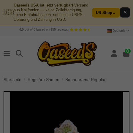
Oaseeds USA ist jetzt verfügbar!
Versand
aus Kalifornien — keine Zollabfertigung,
🇺🇸
✕
US-Shop
→
keine Einfuhrabgaben, schnellere USPS-
Lieferung und Zahlung in USD.
4.5
out of
5
based on
155
reviews
Deutsch
0
Startseite
Reguläre Samen
Bananarama Regular