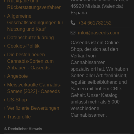
Rückgabe und
46920 Mislata (Valencia)
Rückerstattungsverfahren
España
Allgemeine
Geschäftsbedingungen für
+34 661782152
Nutzung und Kauf
info@oaseeds.com
Datenschutzerklärung
Oaseeds ist ein Online-
Cookies-Politik
Shop, der sich auf den
Die besten neuen
Verkauf von
Cannabis-Sorten zum
Cannabissamen
Anbauen - Oaseeds
spezialisiert hat. Wir haben
Sorten aller Art: feminisiert,
Angebote
regulär, selbstblühend und
Meistverkaufte Cannabis-
Samen mit hohem CBD-
Samen [2022] - Oaseeds
Gehalt. Unser Katalog
US-Shop
umfasst mehr als 5.000
Verifizierte Bewertungen
verschiedene
Cannabissamen.
Trustprofile
⚠️ Rechtlicher Hinweis