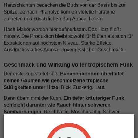
Harzschichten bedecken die Buds von der Basis bis zur
Spitze. Je nach Phänotyp können violette Farbtöne
auftreten und zusätzlichen Bag Appeal liefern.
Hash-Maker werden hier aufmerksam. Das Harz fließt
massiv. Die Produktion bleibt sowohl für Blüten als auch für
Extraktionen auf höchstem Niveau. Starke Effekte.
Ausdrucksstarkes Aroma. Unvergesslicher Geschmack.
Geschmack und Wirkung voller tropischem Funk
Der erste Zug startet süß.
Bananenbonbon überflutet
deinen Gaumen wie geschmolzene tropische
Süßigkeiten unter Hitze
. Dick. Zuckerig. Laut.
Dann übernimmt der Kush.
Ein tiefer kräuteriger Funk
schleicht darunter wie Rauch hinter schweren
Samtvorhängen
. Reichhaltig. Moschusartig. Schwer.
Einige Phänotypen bringen zusätzliche Ebenen mit.
Gebratene Kochbanane. Tropische Zesten. Sogar süßes
Candy-Gas im Hintergrund.