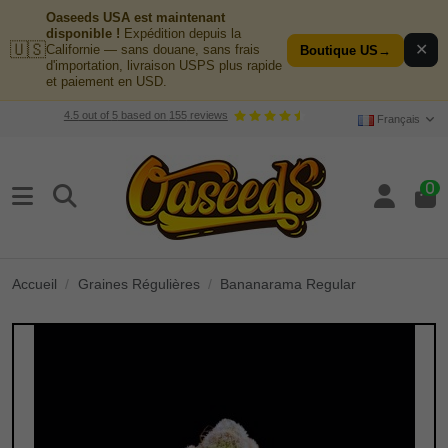
Oaseeds USA est maintenant
disponible !
Expédition depuis la
🇺🇸
✕
Californie — sans douane, sans frais
Boutique US
→
d'importation, livraison USPS plus rapide
et paiement en USD.
4.5
out of
5
based on
155
reviews
Français
0
Accueil
Graines Régulières
Bananarama Regular