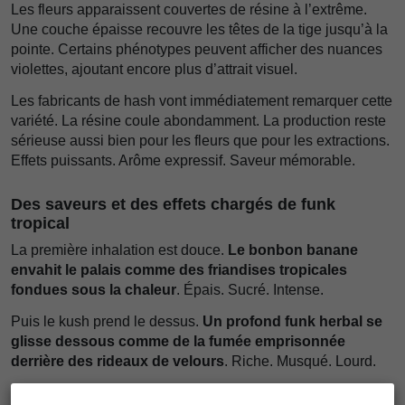
Les fleurs apparaissent couvertes de résine à l’extrême.
Une couche épaisse recouvre les têtes de la tige jusqu’à la
pointe. Certains phénotypes peuvent afficher des nuances
violettes, ajoutant encore plus d’attrait visuel.
Les fabricants de hash vont immédiatement remarquer cette
variété. La résine coule abondamment. La production reste
sérieuse aussi bien pour les fleurs que pour les extractions.
Effets puissants. Arôme expressif. Saveur mémorable.
Des saveurs et des effets chargés de funk
tropical
La première inhalation est douce.
Le bonbon banane
envahit le palais comme des friandises tropicales
fondues sous la chaleur
. Épais. Sucré. Intense.
Puis le kush prend le dessus.
Un profond funk herbal se
glisse dessous comme de la fumée emprisonnée
derrière des rideaux de velours
. Riche. Musqué. Lourd.
Certains phénotypes ajoutent des couches