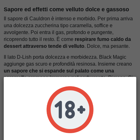
Sapore ed effetti come velluto dolce e gassoso
Il sapore di Cauldron è intenso e morbido. Per prima arriva
una dolcezza zuccherina tipo caramella, soffice e
avvolgente. Poi entra il gas, profondo e pungente,
ricoprendo tutto il resto. È come
respirare fumo caldo da
dessert attraverso tende di velluto
. Dolce, ma pesante.
Il lato D-Lish porta dolcezza e morbidezza. Black Magic
aggiunge gas scuro e profondità resinosa. Insieme creano
un sapore che si espande sul palato come una
caramella cremosa immersa nel carburante
. Rimane. Si
allarga. Persiste.
Gli effetti arrivano lentamente ma con decisione. Prima, una
calma euforica ammorbidisce i pensieri. Poi il corpo si
rilassa in profondità, in modo costante, senza spegnerti
completamente. È come
galleggiare sotto coperte pesanti
mentre la mente vaga verso un luogo tranquillo
.
Se vuoi qualcosa di affidabile ed esotico, questa è la scelta