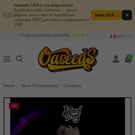
Oaseeds USA è ora disponibile!
Spedizione dalla California — senza
🇺🇸
✕
dogana, senza dazi di importazione,
Store USA
→
consegna USPS più veloce e pagamento in
USD.
4.5
out of
5
based on
154
reviews
Italiano
0
Home
Semi Femminizzati
Cauldron
-6%