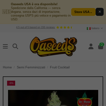
Oaseeds USA è ora disponibile!
Spedizione dalla California — senza
🇺🇸
✕
dogana, senza dazi di importazione,
Store USA
→
consegna USPS più veloce e pagamento in
USD.
4.5
out of
5
based on
155
reviews
Italiano
0
Home
Semi Femminizzati
Fruit Cocktail
-6%