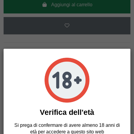
Aggiungi al carrello
Descrizione
Dettagli del prodotto
Entrambi i genitori sono noti per i loro sapori forti e distintivi
e la nuova varietà Fruit Cocktail continua quella tradizione.
Verifica dell'età
Ogni fenotipo ha forti sapori di frutta mista. È una pianta da
sogno per gli amanti della frutta. L'effetto è un delizioso mix
Si prega di confermare di avere almeno 18 anni di
di Indica e Sativa. Le piante producono raccolti abbondanti
età per accedere a questo sito web