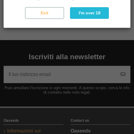
e la fioritura dura circa 9-10 settimane. Fruit Cocktail è facile
da coltivare e produce varietà di alta qualità. Coltiva il tuo e
Exit
I'm over 18
assaggia i Terps di frutta Del Monte Ultra.
Iscriviti alla newsletter
Puoi annullare l'iscrizione in ogni momenti. A questo scopo, cerca le info
di contatto nelle note legali.
Oaseeds
Contact us
Informazioni sul
Oaseeds