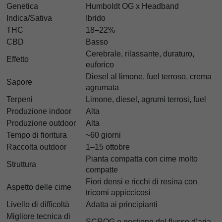
Genetica
Humboldt OG x Headband
Indica/Sativa
Ibrido
THC
18–22%
CBD
Basso
Cerebrale, rilassante, duraturo,
Effetto
euforico
Diesel al limone, fuel terroso, crema
Sapore
agrumata
Terpeni
Limone, diesel, agrumi terrosi, fuel
Produzione indoor
Alta
Produzione outdoor
Alta
Tempo di fioritura
~60 giorni
Raccolta outdoor
1–15 ottobre
Pianta compatta con cime molto
Struttura
compatte
Fiori densi e ricchi di resina con
Aspetto delle cime
tricomi appiccicosi
Livello di difficoltà
Adatta ai principianti
Migliore tecnica di
SCROG e gestione del flusso d’aria