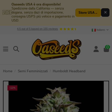
Oaseeds USA è ora disponibile!
Spedizione dalla California — senza
🇺🇸
✕
dogana, senza dazi di importazione,
Store USA
→
consegna USPS più veloce e pagamento in
USD.
4.5
out of
5
based on
155
reviews
Italiano
0
Home
Semi Femminizzati
Humboldt Headband
-11%