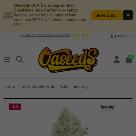
Oaseeds USA è ora disponibile!
Spedizione dalla California — senza
🇺🇸
✕
dogana, senza dazi di importazione,
Store USA
→
consegna USPS più veloce e pagamento in
USD.
4.5
out of
5
based on
155
reviews
Italiano
0
Home
Semi Autofiorenti
Auto Think Big
-11%