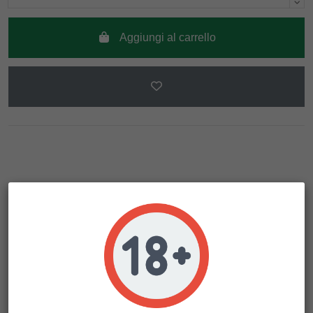
Aggiungi al carrello
Descrizione
Dettagli del prodotto
Think Big è un'autofiorente di media altezza, che produce
piante robuste e dalla resa XXL, che impiegano un paio di
settimane in più per maturare rispetto alla maggior parte
delle autofiorenti.