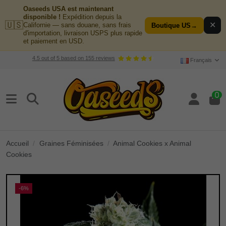
Oaseeds USA est maintenant
disponible !
Expédition depuis la
🇺🇸
✕
Californie — sans douane, sans frais
Boutique US
→
d'importation, livraison USPS plus rapide
et paiement en USD.
4.5
out of
5
based on
155
reviews
Français
0
Accueil
Graines Féminisées
Animal Cookies x Animal
Cookies
-6%