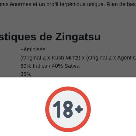
ts énormes et un profil terpénique unique. Rien de basi
stiques de Zingatsu
Féminisée
(Original Z x Kush Mintz) x (Original Z x Agent
60% Indica / 40% Sativa
35%
Créatif, stimulant, équilibré
Bonbon à l’orange, fruit tropical, gas crémeux
Limonène, myrcène, caryophyllène, linalol
Jusqu’à 900 g/m²
Jusqu’à 1500 g/plante
55–65 jours
100–160 cm en intérieur, jusqu’à 180 cm en ext