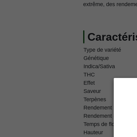
extrême, des rendemen
Caractéri
Type de variété
Génétique
Indica/Sativa
THC
Effet
Saveur
Terpènes
Rendement intérieur
Rendement extérieur
Temps de floraison
Hauteur