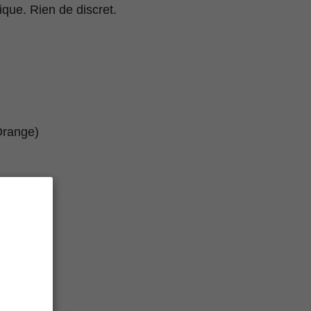
que. Rien de discret.
 Orange)
érieur