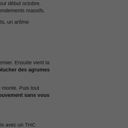
ieur début octobre.
 rendements massifs.
nts, un arôme
mier. Ensuite vient la
plucher des agrumes
ie monte. Puis tout
 mouvement sans vous
bis avec un THC