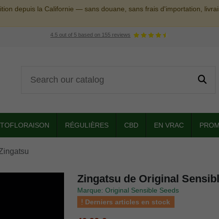
tion depuis la Californie — sans douane, sans frais d'importation, livr
4.5
out of
5
based on
155
reviews
TOFLORAISON
RÉGULIÈRES
CBD
EN VRAC
PROM
Zingatsu
Zingatsu de Original Sensib
Marque: Original Sensible Seeds
Derniers articles en stock