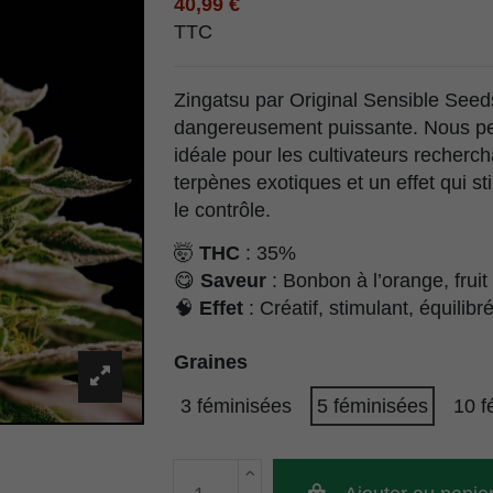
40,99 €
TTC
Zingatsu par Original Sensible Seeds
dangereusement puissante. Nous pen
idéale pour les cultivateurs recher
terpènes exotiques et un effet qui st
le contrôle.
🤯
THC
: 35%
😋
Saveur
: Bonbon à l’orange, fruit
🧠
Effet
: Créatif, stimulant, équilibr
Graines
3 féminisées
5 féminisées
10 f