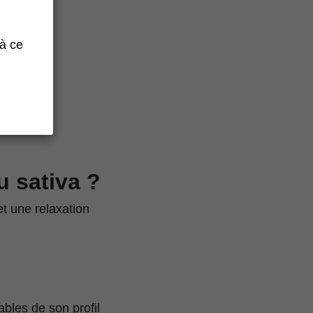
 à ce
ontrôlée
u sativa ?
et une relaxation
ables de son profil