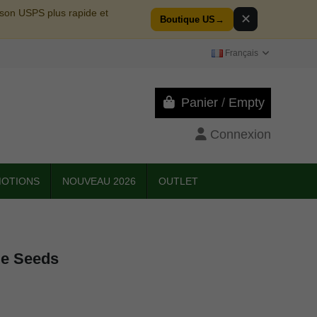
aison USPS plus rapide et
✕
Boutique US
→
Français
Panier
/
Empty
Connexion
OTIONS
NOUVEAU 2026
OUTLET
le Seeds