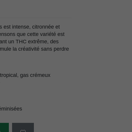
 est intense, citronnée et
sons que cette variété est
chant un THC extrême, des
imule la créativité sans perdre
 tropical, gas crémeux
é
éminisées