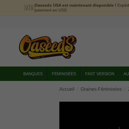
Oaseeds USA est maintenant disponible !
Expédi
🇺🇸
paiement en USD.
BANQUES
FÉMINISÉES
FAST VERSION
AU
Accueil
Graines Féminisées