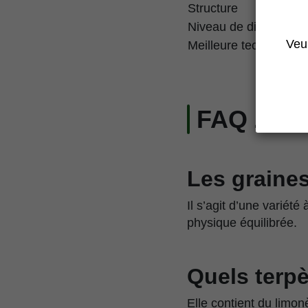
Structure
Niveau de difficulté
Veui
Meilleure technique d
FAQ Zing
Les graines
Il s’agit d’une variét
physique équilibrée.
Quels terpè
Elle contient du limon