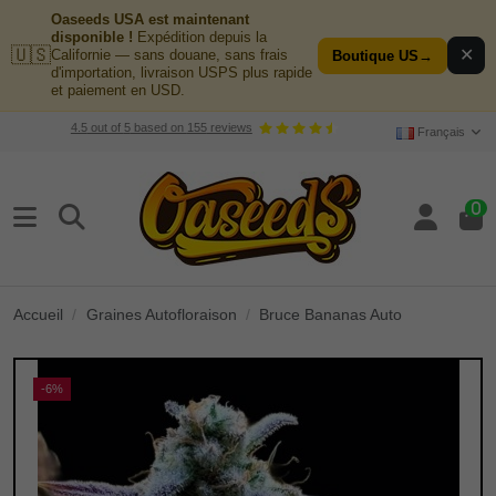
Oaseeds USA est maintenant
disponible !
Expédition depuis la
🇺🇸
✕
Californie — sans douane, sans frais
Boutique US
→
d'importation, livraison USPS plus rapide
et paiement en USD.
4.5
out of
5
based on
155
reviews
Français
0
Accueil
Graines Autofloraison
Bruce Bananas Auto
-6%