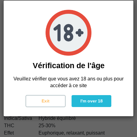
Puis une relaxation corporelle plus lourde s’installe
progressivement. Cela donne l’impression de
s’enfoncer
dans des sièges en velours pendant que les néons se
brouillent derrière des fenêtres couvertes de pluie après
minuit
. Puissant, rêveur et parfait pour de longues sessions
nocturnes.
Les graines Bruce Bananas Auto sont idéales pour les
fumeurs recherchant des profils terpéniques fruités fuel très
puissants, une production massive de résine et des effets
Vérification de l'âge
hybrides équilibrés mais lourds conçus autant pour les
amateurs de fleurs que d’extractions.
Veuillez vérifier que vous avez 18 ans ou plus pour
accéder à ce site
Caractéristiques de Bruce Bananas
Exit
I'm over 18
Type de variété
Autofloraison
Génétique
Bruce Banner #3 x Banana OG Auto F3
Indica/Sativa
Hybride équilibré
THC
25-30%
Effet
Euphorique, relaxant, puissant