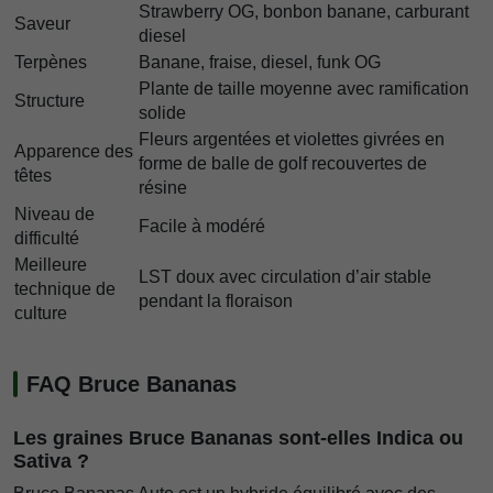
Strawberry OG, bonbon banane, carburant
Saveur
diesel
Terpènes
Banane, fraise, diesel, funk OG
Plante de taille moyenne avec ramification
Structure
solide
Fleurs argentées et violettes givrées en
Apparence des
forme de balle de golf recouvertes de
têtes
résine
Niveau de
Facile à modéré
difficulté
Meilleure
LST doux avec circulation d’air stable
technique de
pendant la floraison
culture
FAQ Bruce Bananas
Les graines Bruce Bananas sont-elles Indica ou
Sativa ?