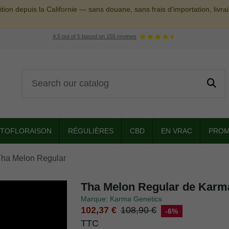
tion depuis la Californie — sans douane, sans frais d'importation, livr
4.5
out of
5
based on
155
reviews
TOFLORAISON
RÉGULIÈRES
CBD
EN VRAC
PROM
ha Melon Regular
Tha Melon Regular de Karm
Marque: Karma Genetics
102,37 €
108,90 €
-6%
TTC