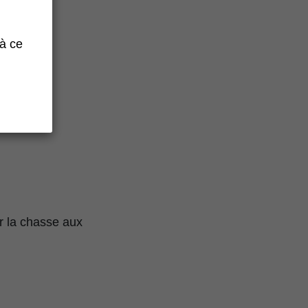
 à ce
r la chasse aux