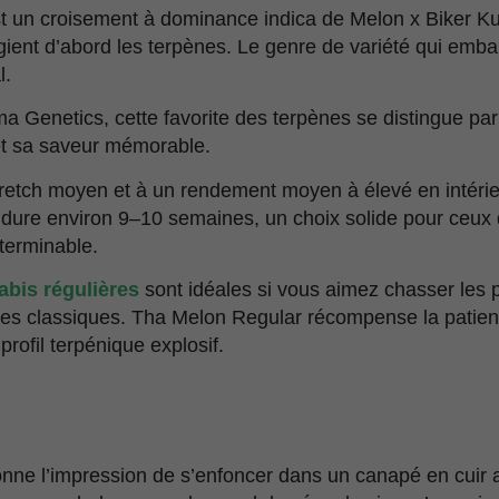
t un croisement à dominance indica de Melon x Biker K
légient d’abord les terpènes. Le genre de variété qui emb
l.
a Genetics, cette favorite des terpènes se distingue par
et sa saveur mémorable.
tretch moyen et à un rendement moyen à élevé en intér
n dure environ 9–10 semaines, un choix solide pour ceux 
nterminable.
abis régulières
sont idéales si vous aimez chasser les 
ques classiques. Tha Melon Regular récompense la patie
profil terpénique explosif.
nne l’impression de s’enfoncer dans un canapé en cuir 