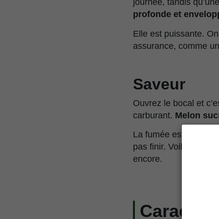
journée, tandis qu’u
profonde et envelop
Elle est puissante. On
assurance, comme une 
Saveur
Ouvrez le bocal et c’
carburant.
Melon suc
La fumée est épaisse 
pas finir. Voilà pourq
encore.
Caractéri