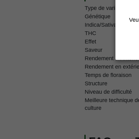
Type de variété
Génétique
Veui
Indica/Sativa
THC
Effet
Saveur
Rendement en intérie
Rendement en extéri
Temps de floraison
Structure
Niveau de difficulté
Meilleure technique d
culture