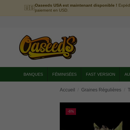
Oaseeds USA est maintenant disponible !
Expédi
🇺🇸
paiement en USD.
BANQUES
FÉMINISÉES
FAST VERSION
AU
Accueil
Graines Régulières
T
-6%