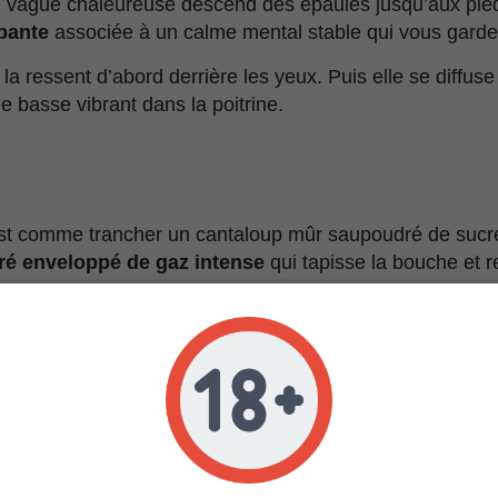
ne vague chaleureuse descend des épaules jusqu’aux pie
pante
associée à un calme mental stable qui vous garde 
 la ressent d’abord derrière les yeux. Puis elle se diffus
basse vibrant dans la poitrine.
est comme trancher un cantaloup mûr saupoudré de sucre,
ré enveloppé de gaz intense
qui tapisse la bouche et r
et crémeuse. L’arrière-goût ? Il persiste comme un desse
uoi tant de cultivateurs reviennent vers les graines Tha 
stiques de Tha Melon Reg