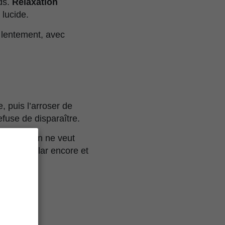
ds.
Relaxation
lucide.
e lentement, avec
 puis l’arroser de
efuse de disparaître.
rt que l’on ne veut
Melon Regular encore et
ular