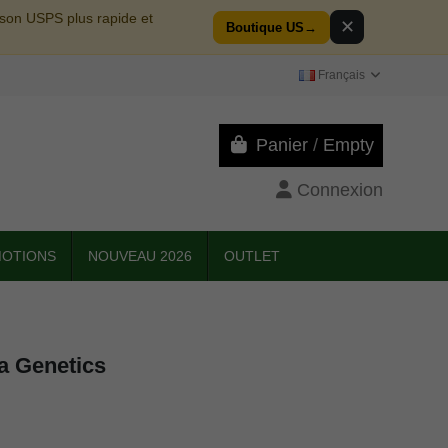
aison USPS plus rapide et
✕
Boutique US
→
Français
Panier
/
Empty
Connexion
OTIONS
NOUVEAU 2026
OUTLET
a Genetics