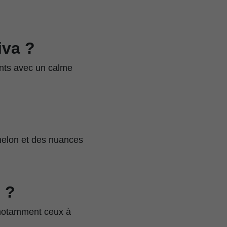
iva ?
ants avec un calme
melon et des nuances
 ?
, notamment ceux à