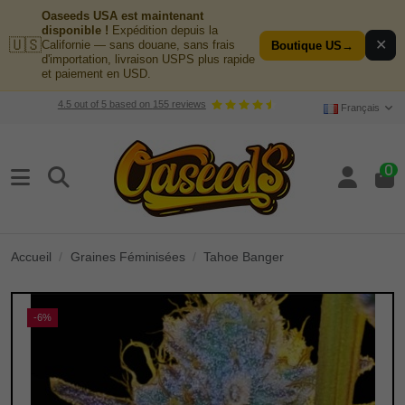
Oaseeds USA est maintenant
disponible !
Expédition depuis la
🇺🇸
✕
Californie — sans douane, sans frais
Boutique US
→
d'importation, livraison USPS plus rapide
et paiement en USD.
4.5
out of
5
based on
155
reviews
Français
0
Accueil
Graines Féminisées
Tahoe Banger
-6%