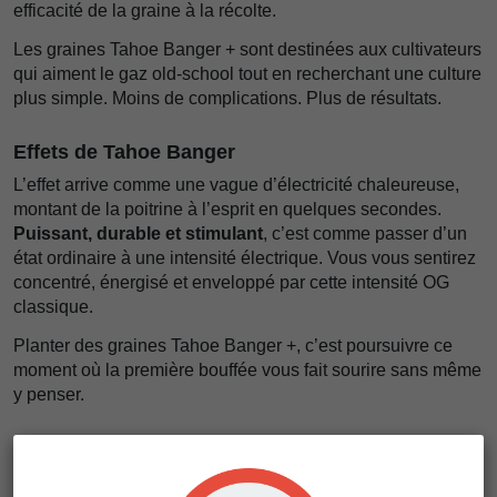
efficacité de la graine à la récolte.
Les graines Tahoe Banger + sont destinées aux cultivateurs
qui aiment le gaz old-school tout en recherchant une culture
plus simple. Moins de complications. Plus de résultats.
Effets de Tahoe Banger
L’effet arrive comme une vague d’électricité chaleureuse,
montant de la poitrine à l’esprit en quelques secondes.
Puissant, durable et stimulant
, c’est comme passer d’un
état ordinaire à une intensité électrique. Vous vous sentirez
concentré, énergisé et enveloppé par cette intensité OG
classique.
Planter des graines Tahoe Banger +, c’est poursuivre ce
moment où la première bouffée vous fait sourire sans même
y penser.
Saveur de Tahoe Banger
Imaginez ouvrir un bidon d’essence au cœur d’un verger de