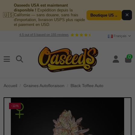
Oaseeds USA est maintenant
disponible !
Expédition depuis la
🇺🇸
✕
Californie — sans douane, sans frais
Boutique US
→
d'importation, livraison USPS plus rapide
et paiement en USD.
4.5
out of
5
based on
155
reviews
Français
0
Accueil
Graines Autofloraison
Black Toffee Auto
-11%