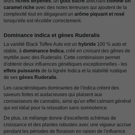
leurs
riches terpènes
, un
goût sucré
alléchant
comme un
caramel riche
avec des notes terreuses qui ajoutent de la
complexité tout en dégageant un
arôme piquant et rosé
lorsqu'elle est récoltée correctement.
Dominance indica et gènes Ruderalis
La variété Black Toffee Auto est un
hybride
100 % auto et
stable, à
dominance Indica
, créé en croisant des gènes de
myrtille avec des Ruderalis. Cette combinaison permet
d'obtenir deux influences génétiques exceptionnelles - les
effets puissants
de la lignée Indica et la stabilité rustique
de ses
gènes Ruderalis
.
Les caractéristiques dominantes de l'Indica créent des
saveurs fortes et audacieuses qui plaisent aux
connaisseurs de cannabis, ainsi qu'un effet calmant général
qui est idéal pour la relaxation sans somnolence.
De plus, ce mélange donne d'excellents schémas de
croissance et des plantes robustes avec une vigueur accrue
pendant les périodes de floraison en raison de l'influence