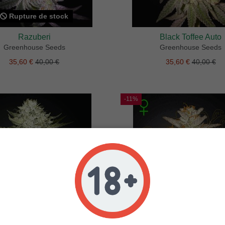
Rupture de stock
Razuberi
Black Toffee Auto
Greenhouse Seeds
Greenhouse Seeds
35,60 €
40,00 €
35,60 €
40,00 €
-11%