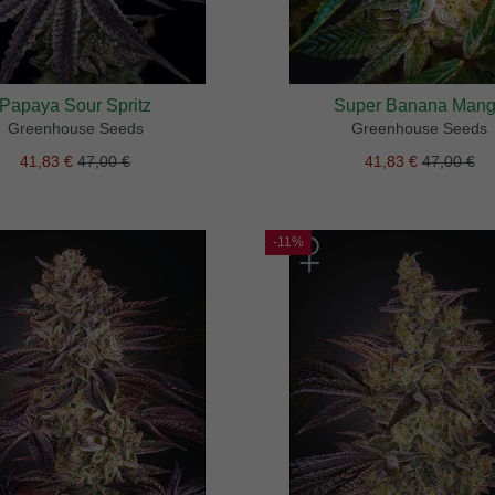
Papaya Sour Spritz
Super Banana Man
Greenhouse Seeds
Greenhouse Seeds
41,83 €
47,00 €
41,83 €
47,00 €
-11%