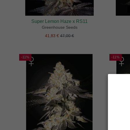
Super Lemon Haze x RS11
Greenhouse Seeds
41,83 €
47,00 €
-11%
-11%