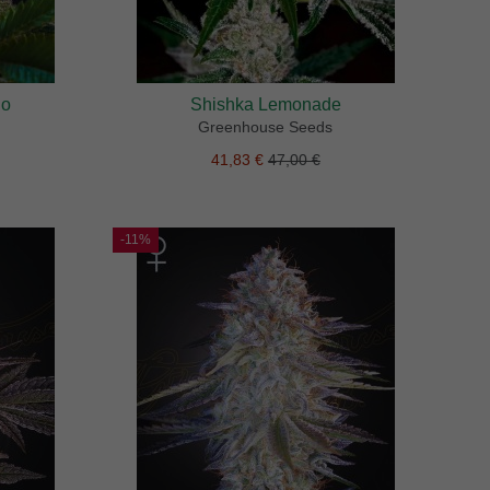
go
Shishka Lemonade
Greenhouse Seeds
41,83 €
47,00 €
-11%