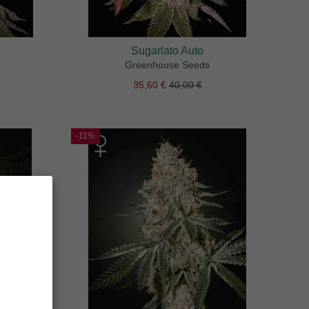
Sugarlato Auto
Greenhouse Seeds
35,60 €
40,00 €
-11%