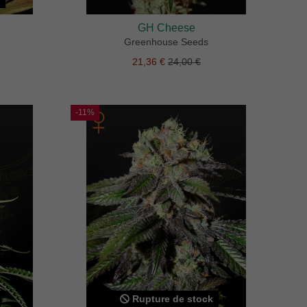
GH Cheese
Greenhouse Seeds
21,36 €
24,00 €
-11%
Rupture de stock