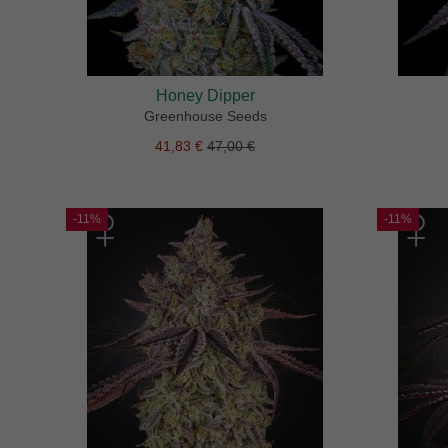
Honey Dipper
Greenhouse Seeds
41,83 €
47,00 €
-11%
-11%