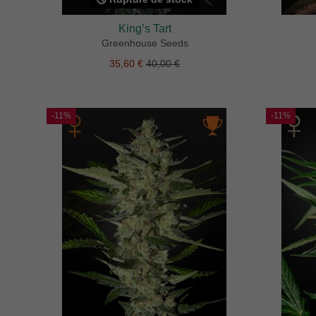
King’s Tart
Greenhouse Seeds
35,60 €
40,00 €
-11%
-11%