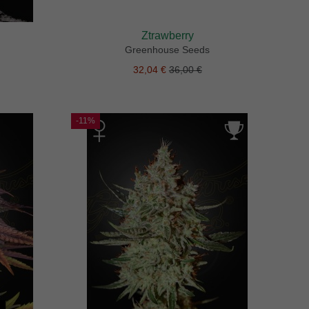
Ztrawberry
Greenhouse Seeds
32,04 €
36,00 €
-11%