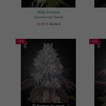
Milky Dreams
Greenhouse Seeds
13,35 €
15,00 €
-11%
-11%
Rupture de stock