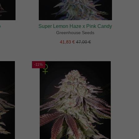
o
Super Lemon Haze x Pink Candy
Greenhouse Seeds
41,83 €
47,00 €
-11%