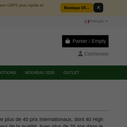
aison USPS plus rapide et
✕
Boutique US
→
Français
Panier
/
Empty
Connexion
OTIONS
NOUVEAU 2026
OUTLET
e plus de 40 prix internationaux, dont 40 High
r de la qualité. Avec plus de 25 ans dans le