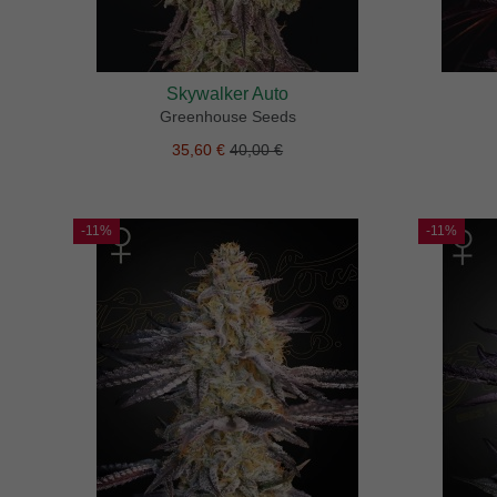
Skywalker Auto
Greenhouse Seeds
35,60 €
40,00 €
-11%
-11%