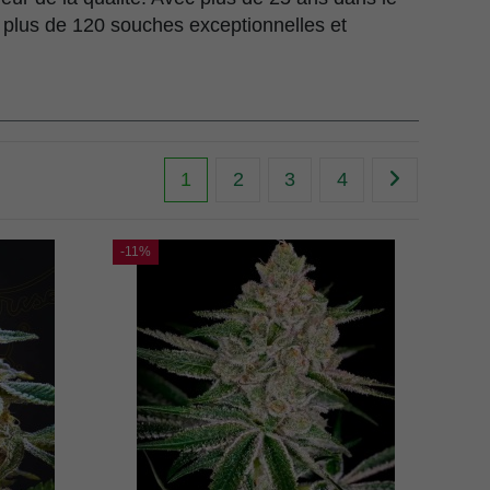
i plus de 120 souches exceptionnelles et
1
2
3
4
-11%