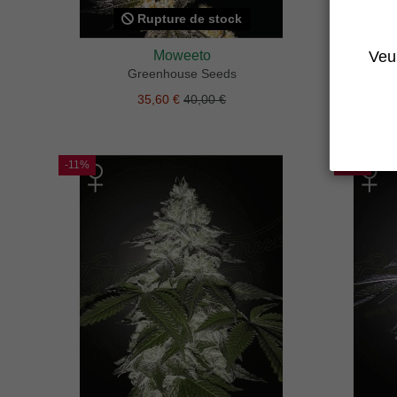
Rupture de stock
Moweeto
Veui
Greenhouse Seeds
35,60 €
40,00 €
-11%
-11%