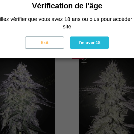
Vérification de l'âge
Highcloudz Auto
Alienz Auto
llez vérifier que vous avez 18 ans ou plus pour accéder
Greenhouse Seeds
Greenhouse Seeds
site
35,60 €
40,00 €
35,60 €
40,00 €
Exit
I'm over 18
-11%