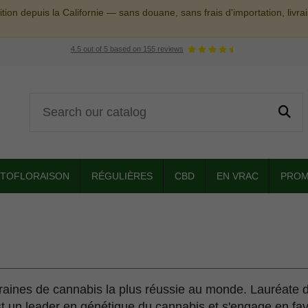
tion depuis la Californie — sans douane, sans frais d'importation, livr
4.5
out of
5
based on
155
reviews
TOFLORAISON
RÉGULIÈRES
CBD
EN VRAC
PROM
graines de cannabis la plus réussie au monde. Lauréate d
n leader en génétique du cannabis et s'engage en faveu