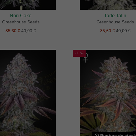
Nori Cake
Tarte Tatin
Greenhouse Seeds
Greenhouse Seeds
35,60 €
40,00 €
35,60 €
40,00 €
-11%
Rupture de stock