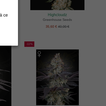
Highcloudz
 à ce
Greenhouse Seeds
35,60 €
40,00 €
-11%