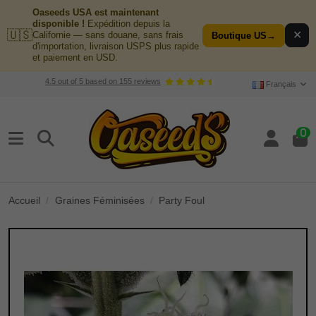
Oaseeds USA est maintenant
disponible !
Expédition depuis la
🇺🇸
✕
Californie — sans douane, sans frais
Boutique US
→
d'importation, livraison USPS plus rapide
et paiement en USD.
4.5
out of
5
based on
155
reviews
Français
0
Accueil
Graines Féminisées
Party Foul