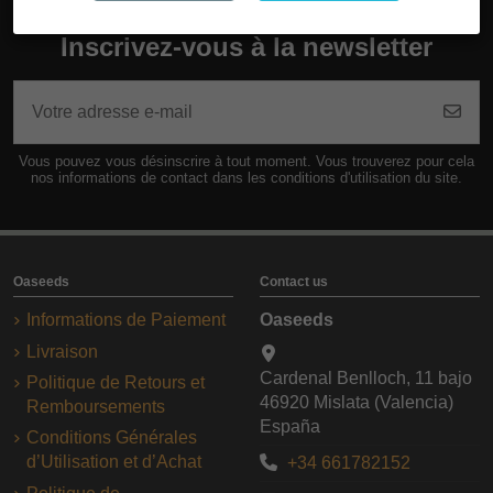
Inscrivez-vous à la newsletter
Vous pouvez vous désinscrire à tout moment. Vous trouverez pour cela
nos informations de contact dans les conditions d'utilisation du site.
Oaseeds
Contact us
Informations de Paiement
Oaseeds
Livraison
Cardenal Benlloch, 11 bajo
Politique de Retours et
46920 Mislata (Valencia)
Remboursements
España
Conditions Générales
d’Utilisation et d’Achat
+34 661782152