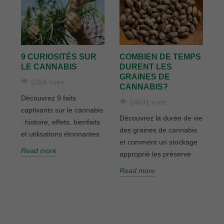
9 CURIOSITÉS SUR
COMBIEN DE TEMPS
À
es
LE CANNABIS
DURENT LES
R
GRAINES DE
G
6384 vues
CANNABIS?
C
Découvrez 9 faits
14691 vues
captivants sur le cannabis
Découvrez la durée de vie
A
: histoire, effets, bienfaits
des graines de cannabis
g
et utilisations étonnantes
et comment un stockage
q
Read more
approprié les préserve
d
ca
Read more
R