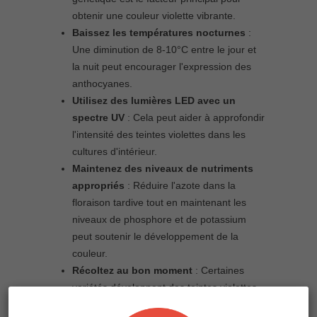
obtenir une couleur violette vibrante.
Baissez les températures nocturnes
:
Une diminution de 8-10°C entre le jour et
la nuit peut encourager l'expression des
anthocyanes.
Utilisez des lumières LED avec un
spectre UV
: Cela peut aider à approfondir
l'intensité des teintes violettes dans les
cultures d'intérieur.
Maintenez des niveaux de nutriments
appropriés
: Réduire l'azote dans la
floraison tardive tout en maintenant les
niveaux de phosphore et de potassium
peut soutenir le développement de la
couleur.
Récoltez au bon moment
: Certaines
variétés développent des teintes violettes
plus foncées dans les dernières semaines