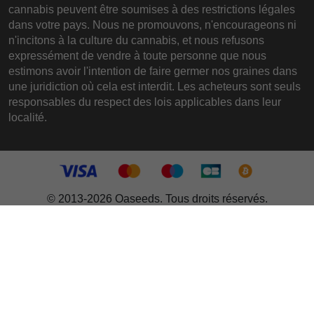
cannabis peuvent être soumises à des restrictions légales
dans votre pays. Nous ne promouvons, n'encourageons ni
n'incitons à la culture du cannabis, et nous refusons
expressément de vendre à toute personne que nous
estimons avoir l'intention de faire germer nos graines dans
une juridiction où cela est interdit. Les acheteurs sont seuls
responsables du respect des lois applicables dans leur
localité.
© 2013-2026 Oaseeds. Tous droits réservés.
OASIS ECOMMERCE, S.L.
Cardenal Benlloch, 11 bajo
46920 Mislata (Valencia)
Espagne
VAT-ID: ESB75523894