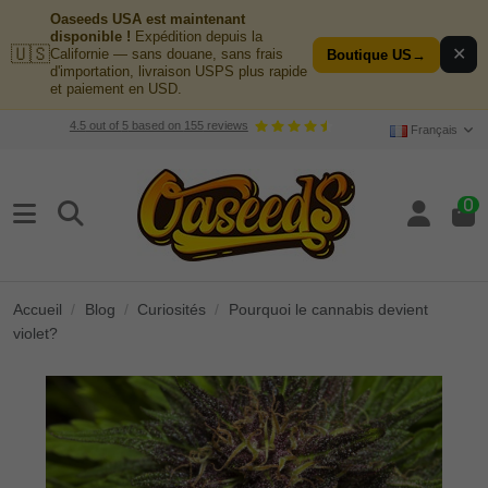
Oaseeds USA est maintenant
disponible !
Expédition depuis la
🇺🇸
✕
Californie — sans douane, sans frais
Boutique US
→
d'importation, livraison USPS plus rapide
et paiement en USD.
4.5
out of
5
based on
155
reviews
Français
0
Accueil
Blog
Curiosités
Pourquoi le cannabis devient
violet?