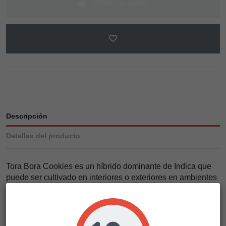
Añadir al carrito
Descripción
Detalles del producto
Tora Bora Cookies es un híbrido dominante de Indica que
puede ser cultivado en interiores o exteriores en ambientes
legales. True Canna Genetics aconseja tiempos de
floración alrededor de 8-10 semanas, y las plantas rinden
más que la media de cosechas de flores densas.
Tora Bora Cookies es un cruce de Tora Bora x Chem Valley