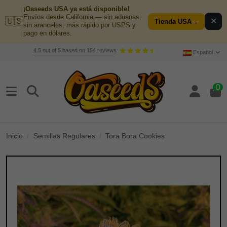
¡Oaseeds USA ya está disponible!
Envíos desde California — sin aduanas,
🇺🇸
✕
Tienda USA
→
sin aranceles, más rápido por USPS y
pago en dólares.
4.5
out of
5
based on
154
reviews
Español
0
Inicio
Semillas Regulares
Tora Bora Cookies