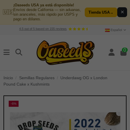
¡Oaseeds USA ya está disponible!
Envíos desde California — sin aduanas,
🇺🇸
✕
Tienda USA
→
sin aranceles, más rápido por USPS y
pago en dólares.
4.5
out of
5
based on
155
reviews
Español
0
Inicio
Semillas Regulares
Underdawg OG x London
Pound Cake x Kushmints
-6%