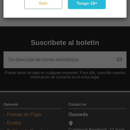
efectos de bloqueo de sofá. Buena para el alivio del dolor
Salir
Tengo 18+
Suscríbete al boletín
Puede darse de baja en cualquier momento. Para ello, consulte nuestra
información de contacto en el aviso legal.
Oaseeds
Contact us
Formas de Pago
Oaseeds
Envíos
Cardenal Benlloch, 11 bajo