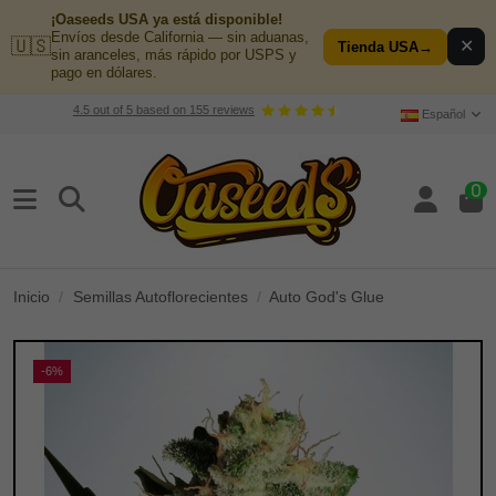
¡Oaseeds USA ya está disponible!
Envíos desde California — sin aduanas,
🇺🇸
✕
Tienda USA
→
sin aranceles, más rápido por USPS y
pago en dólares.
4.5
out of
5
based on
155
reviews
Español
0
Inicio
Semillas Autoflorecientes
Auto God's Glue
-6%