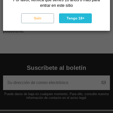
Auto God's Glue posee aromas y sabores intensos aunque
entrar en este sitio
más suaves que su versión fotodependiente. Son una
mezcla fresca de tierra y diésel con toques cítricos. El
Salir
Tengo 18+
efecto de este híbrido es aplastante, al estilo de una Indica
pero con sensaciones alegres y sociales y llenas de
positivismo.
Suscríbete al boletín
Puede darse de baja en cualquier momento. Para ello, consulte nuestra
información de contacto en el aviso legal.